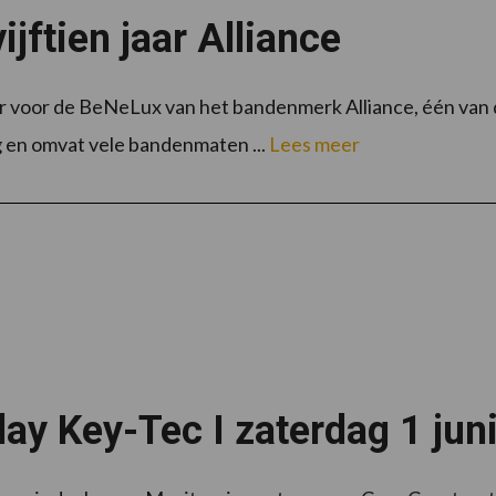
jftien jaar Alliance
eur voor de BeNeLux van het bandenmerk Alliance, één va
g en omvat vele bandenmaten ...
Lees meer
y Key-Tec I zaterdag 1 jun