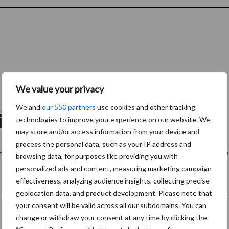
We value your privacy
We and
our 550 partners
use cookies and other tracking
te van Terra te verbeteren?
technologies to improve your experience on our website. We
may store and/or access information from your device and
process the personal data, such as your IP address and
ijk dat de website Terra.be aansluit bij de leesbehoeften 
browsing data, for purposes like providing you with
personalized ads and content, measuring marketing campaign
effectiveness, analyzing audience insights, collecting precise
geolocation data, and product development. Please note that
your consent will be valid across all our subdomains. You can
change or withdraw your consent at any time by clicking the