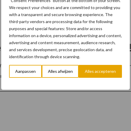
“Consent Preferences” button at the bottom of your screen.
We respect your choices and are committed to providing you
with a transparent and secure browsing experience. The
third-party vendors are processing data for the following
purposes and special features: Store and/or access
information on a device, personalized advertising and content,
advertising and content measurement, audience research,
elen voor uw machine online
and services development, precise geolocation data, and
identification through device scanning.
 Wanneer u nieuwe onderdelen nodig heeft, kunt u deze een
Aanpassen
Alles afwijzen
Alles accepteren
acks, sprockets, ...
Lees meer