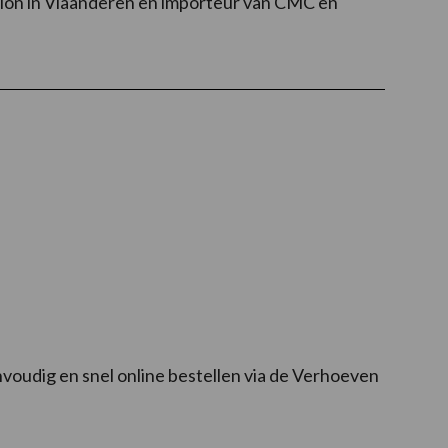
tion in Vlaanderen en importeur van CMC en
!
voudig en snel online bestellen via de Verhoeven