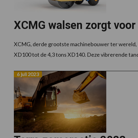
XCMG walsen zorgt voor 
XCMG, derde grootste machinebouwer ter wereld, s
XD100 tot de 4,3 tons XD140. Deze vibrerende tande
6 juli 2023