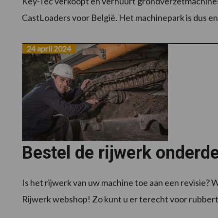
Key-Tec verkoopt en verhuurt grondverzetmachines 
CastLoaders voor België. Het machinepark is dus eno
24 april 2024
Bestel de rijwerk onderd
Is het rijwerk van uw machine toe aan een revisie?
Rijwerk webshop! Zo kunt u er terecht voor rubbertr