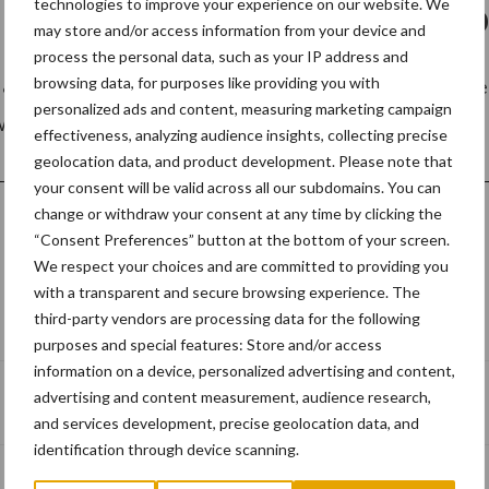
technologies to improve your experience on our website. We
YS – Klaar voor de toeko
may store and/or access information from your device and
process the personal data, such as your IP address and
browsing data, for purposes like providing you with
i I Locatie: PCLT Roeselare Organisatie: Firma Beel I 
personalized ads and content, measuring marketing campaign
u uw digitale skills ...
Lees meer
effectiveness, analyzing audience insights, collecting precise
geolocation data, and product development. Please note that
your consent will be valid across all our subdomains. You can
change or withdraw your consent at any time by clicking the
“Consent Preferences” button at the bottom of your screen.
We respect your choices and are committed to providing you
with a transparent and secure browsing experience. The
third-party vendors are processing data for the following
Schrijf u in voor onze nieuwsbrief
purposes and special features: Store and/or access
information on a device, personalized advertising and content,
advertising and content measurement, audience research,
and services development, precise geolocation data, and
identification through device scanning.