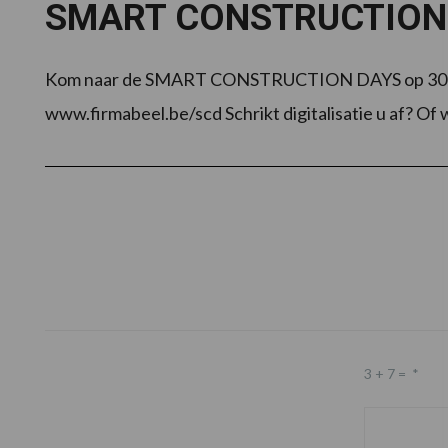
SMART CONSTRUCTION DA
Kom naar de SMART CONSTRUCTION DAYS op 30 & 31 me
www.firmabeel.be/scd Schrikt digitalisatie u af? Of wil 
Footer
3 + 7 =
*