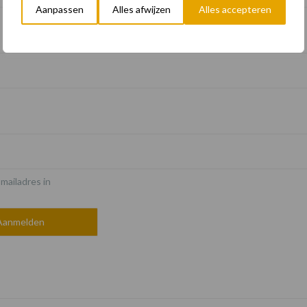
Aanpassen
Alles afwijzen
Alles accepteren
*
-mailadres in