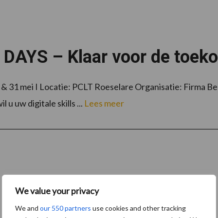
YS – Klaar voor de toeko
i I Locatie: PCLT Roeselare Organisatie: Firma Beel I 
u uw digitale skills ...
Lees meer
We value your privacy
We and
our 550 partners
use cookies and other tracking