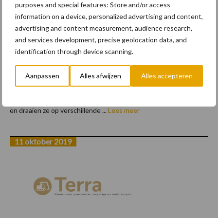
purposes and special features: Store and/or access
information on a device, personalized advertising and content,
Grondwerker in beeld: Grond- &
advertising and content measurement, audience research,
nivelleringswerken Saey Filip
and services development, precise geolocation data, and
(Oostakker)
identification through device scanning.
Grond- & nivelleringswerken Saey Filip is een gekend bedrijf in de
Aanpassen
Alles afwijzen
Alles accepteren
regio van Oostakker, waar het bedrijf ook gevestigd is. Maar zelf
gaan ze veel verder met hun tractoren, kranen en vrachtwagens
en draaien ze op verschillende ...
Lees meer
11 oktober 2019