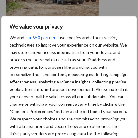
Grondwerker in beeld: Devagro
We value your privacy
(Waregem)
We and
our 550 partners
use cookies and other tracking
De jaarwisseling is nog maar net voorbij, maar bij Devagro zijn ze al
technologies to improve your experience on our website. We
may store and/or access information from your device and
terug druk aan het werk. Devagro uit Waregem is al meer dan 30
process the personal data, such as your IP address and
jaar een gekende naam binnen zijn sector in West-Vlaanderen.
browsing data, for purposes like providing you with
Wat begonnen is als een klein ...
Lees meer
personalized ads and content, measuring marketing campaign
effectiveness, analyzing audience insights, collecting precise
20 januari 2020
geolocation data, and product development. Please note that
your consent will be valid across all our subdomains. You can
change or withdraw your consent at any time by clicking the
“Consent Preferences” button at the bottom of your screen.
We respect your choices and are committed to providing you
with a transparent and secure browsing experience. The
third-party vendors are processing data for the following