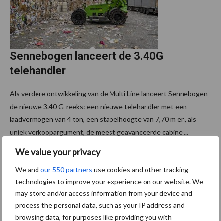
Sennebogen lanceert de 3.40G
telehandler
Als verdere ontwikkeling van de Multi Line lanceert Sennebogen
de nieuwe 3.40 G-reeks: een nieuwe telehandler met een
laadvermogen van 4 ton, een stapelhoogte van 7,70 m en, als
uniek verkoopargument, de meest geavanceerde cabine ...
Lees meer
We value your privacy
We and
our 550 partners
use cookies and other tracking
technologies to improve your experience on our website. We
may store and/or access information from your device and
Footer
Schrijf u in voor onze
process the personal data, such as your IP address and
nieuwsbrief
browsing data, for purposes like providing you with