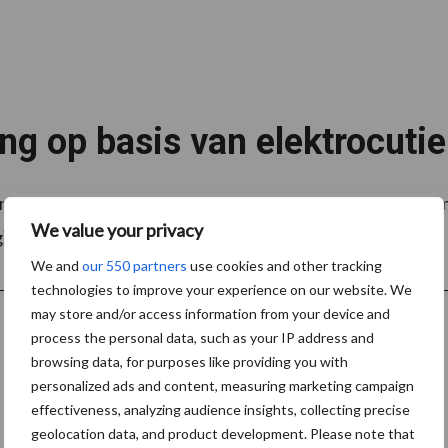
ng op basis van elektrocutie
 presentatie van de XPower XPU, een milieuvriendelijke m
We value your privacy
gXtend programma, waarin Case ...
Lees meer
We and
our 550 partners
use cookies and other tracking
technologies to improve your experience on our website. We
may store and/or access information from your device and
process the personal data, such as your IP address and
browsing data, for purposes like providing you with
personalized ads and content, measuring marketing campaign
effectiveness, analyzing audience insights, collecting precise
Schrijf u in voor onze nieuwsbrief
geolocation data, and product development. Please note that