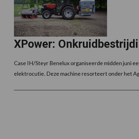
XPower: Onkruidbestrijdi
Case IH/Steyr Benelux organiseerde midden juni een
elektrocutie. Deze machine resorteert onder het A
Footer