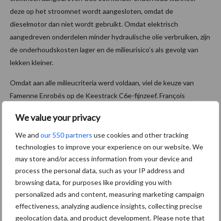
deze op het stroomnet wordt aangesloten, omdat de
dieselmotor dan niet wordt gebruikt. Omdat elektrisch
aangedreven onderdelen minder hydraulische olie verbruiken, zijn
de onderhoudskosten lager en de milieurisico’s als gevolg van
lekken kleiner.
Omdat aan alle milieucriteria werd voldaan, viel de keuze van
Famenne Enrobés op de Keestrack C6e-fijnzeef. François
Bricheux, recent gepensioneerde medewerker van Keestrack,
We value your privacy
licht de economische voordelen van de elektrische plug-in
zeefmachine toe. “Een moderne diesel-hydraulische fijnzeef
We and
our 550 partners
use cookies and other tracking
technologies to improve your experience on our website. We
verbruikt gemiddeld 14 l/uur. Deze C6e verbruikt slechts 9 l/uur
may store and/or access information from your device and
bij werking op de eigen dieselmotor en geïntegreerde generator
process the personal data, such as your IP address and
(33 % minder). Wanneer de zeefmachine op het stroomnet is
browsing data, for purposes like providing you with
aangesloten, verbruikt ze 27 kWh (energiekostenbesparing van ±
personalized ads and content, measuring marketing campaign
70 %).”
effectiveness, analyzing audience insights, collecting precise
Speciaal voor jou! Nieuws over
geolocation data, and product development. Please note that