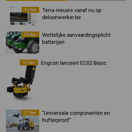
Sidebar
11 feb
Terra-nieuws vanaf nu op
deloonwerker.be
20 dec
Wettelijke aanvaardingsplicht
batterijen
17 dec
Engcon lanceert EC02 Basic
17 dec
"Universele componenten en
hufterproof"