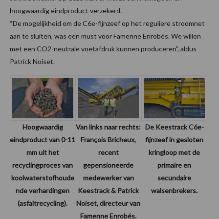
hoogwaardig eindproduct verzekerd.
“De mogelijkheid om de C6e-fijnzeef op het reguliere stroomnet
aan te sluiten, was een must voor Famenne Enrobés. We willen
met een CO2-neutrale voetafdruk kunnen produceren”, aldus
Patrick Noiset.
Hoogwaardig
Van links naar rechts:
De Keestrack C6e-
eindproduct van 0-11
François Bricheux,
fijnzeef in gesloten
mm uit het
recent
kringloop met de
recyclingproces van
gepensioneerde
primaire en
koolwaterstofhoude
medewerker van
secundaire
nde verhardingen
Keestrack & Patrick
walsenbrekers.
(asfaltrecycling).
Noiset, directeur van
Famenne Enrobés.