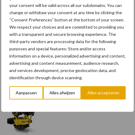
your consent will be valid across all our subdomains. You can
change or withdraw your consent at any time by clicking the
Terra-nieuws vanaf nu op
“Consent Preferences” button at the bottom of your screen.
deloonwerker.be
We respect your choices and are committed to providing you
with a transparent and secure browsing experience. The
third-party vendors are processing data for the following
purposes and special features: Store and/or access
Wettelijke
information on a device, personalized advertising and content,
aanvaardingsplicht
advertising and content measurement, audience research,
batterijen
and services development, precise geolocation data, and
identification through device scanning.
Engcon lanceert EC02 Basic
Aanpassen
Alles afwijzen
Alles accepteren