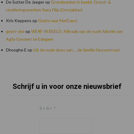
De Sutter De Jaeger
op
Grondwerker in beeld: Grond- &
nivelleringswerken Saey Filip (Oostakker)
Kris Keppens
op
Gratis naar MatExpo!
geert-yke
op
WERF IN BEELD: Afbraak van de oude fabriek van
Agfa-Gevaert te Edegem
Dhooghe E
op
Uit de oude doos van … de familie Huysentruyt
Schrijf u in voor onze nieuwsbrief
Footer
3 + 6 =
*