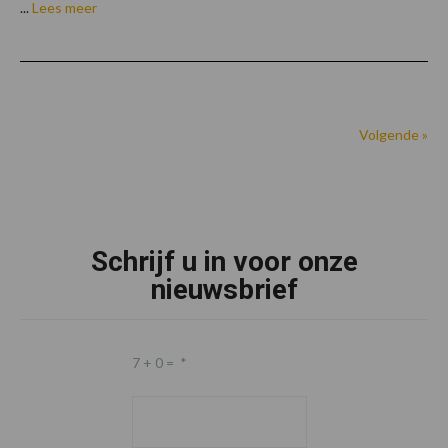
...
Lees meer
Volgende »
Footer
Schrijf u in voor onze
nieuwsbrief
7 + 0 =
*