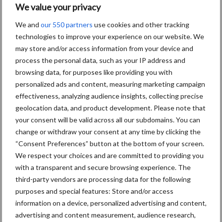
We value your privacy
ruimte vrij te maken voor meer batterijen biedt de nieuwe e-as
een nog groter rijbereik voor de ...
Lees meer
We and
our 550 partners
use cookies and other tracking
technologies to improve your experience on our website. We
may store and/or access information from your device and
13 juli 2022
process the personal data, such as your IP address and
browsing data, for purposes like providing you with
personalized ads and content, measuring marketing campaign
effectiveness, analyzing audience insights, collecting precise
geolocation data, and product development. Please note that
your consent will be valid across all our subdomains. You can
change or withdraw your consent at any time by clicking the
Nieuwe Sunlight-Lithiumbatterijen voor
“Consent Preferences” button at the bottom of your screen.
Hyster®-heftrucks
We respect your choices and are committed to providing you
with a transparent and secure browsing experience. The
third-party vendors are processing data for the following
Hyster biedt klanten nu nog meer manieren om de beste
purposes and special features: Store and/or access
batterijtechnologie voor hun toepassing te kiezen
information on a device, personalized advertising and content,
met lithiumionbatterijen van de Sunlight Group, die nu
advertising and content measurement, audience research,
verkrijgbaar zijn voor de vorkheftrucks en magazijntrucks van ...