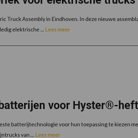
iek voor elektrische trucks
ctric Truck Assembly in Eindhoven. In deze nieuwe assembla
dig elektrische ...
Lees meer
atterijen voor Hyster®-hef
te batterijtechnologie voor hun toepassing te kiezen met
ntrucks van ...
Lees meer