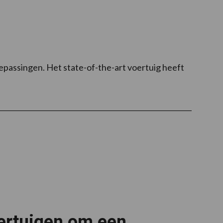
oepassingen. Het state-of-the-art voertuig heeft
oertuigen om een