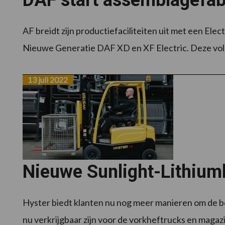
DAF start assemblagefabr
AF breidt zijn productiefaciliteiten uit met een Ele
Nieuwe Generatie DAF XD en XF Electric. Deze volle
13 juli 2022
Nieuwe Sunlight-Lithiumb
Hyster biedt klanten nu nog meer manieren om de bes
nu verkrijgbaar zijn voor de vorkheftrucks en magazij