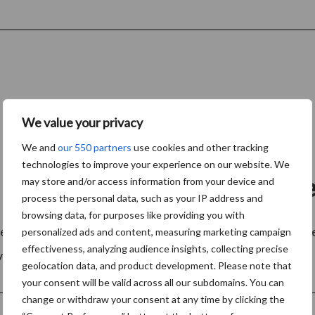
We value your privacy
We and
our 550 partners
use cookies and other tracking
technologies to improve your experience on our website. We
e vrachtwagen op de proef ge
may store and/or access information from your device and
process the personal data, such as your IP address and
browsing data, for purposes like providing you with
-efficiëntietest met een volledig beladen elektrische zwa
personalized ads and content, measuring marketing campaign
effectiveness, analyzing audience insights, collecting precise
verbruikte 50% minder ...
Lees meer
geolocation data, and product development. Please note that
your consent will be valid across all our subdomains. You can
change or withdraw your consent at any time by clicking the