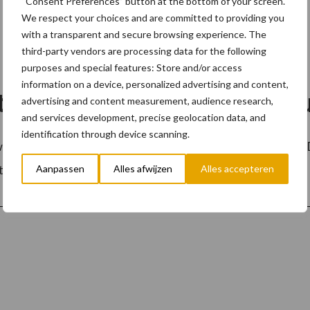
“Consent Preferences” button at the bottom of your screen.
We respect your choices and are committed to providing you
with a transparent and secure browsing experience. The
third-party vendors are processing data for the following
purposes and special features: Store and/or access
information on a device, personalized advertising and content,
tions voor elektrische voert
advertising and content measurement, audience research,
and services development, precise geolocation data, and
identification through device scanning.
ardige laadoplossingen voor zowel de toonaangevende DA
stelwagens. DAF Trucks biedt een ...
Lees meer
Aanpassen
Alles afwijzen
Alles accepteren