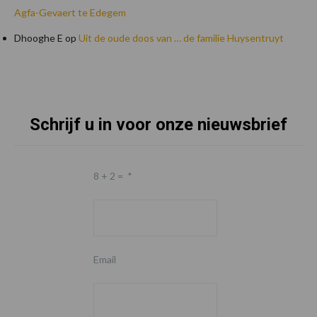
Agfa-Gevaert te Edegem
Dhooghe E
op
Uit de oude doos van … de familie Huysentruyt
Schrijf u in voor onze nieuwsbrief
Footer
8 + 2 =
*
Email