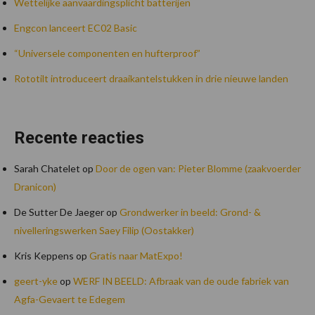
Wettelijke aanvaardingsplicht batterijen
Engcon lanceert EC02 Basic
“Universele componenten en hufterproof”
Rototilt introduceert draaikantelstukken in drie nieuwe landen
Recente reacties
Sarah Chatelet
op
Door de ogen van: Pieter Blomme (zaakvoerder
Dranicon)
De Sutter De Jaeger
op
Grondwerker in beeld: Grond- &
nivelleringswerken Saey Filip (Oostakker)
Kris Keppens
op
Gratis naar MatExpo!
geert-yke
op
WERF IN BEELD: Afbraak van de oude fabriek van
Agfa-Gevaert te Edegem