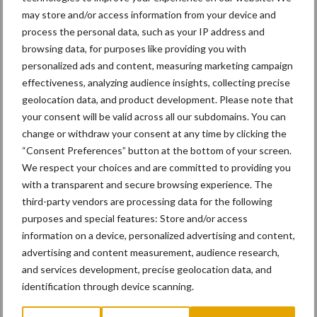
may store and/or access information from your device and
process the personal data, such as your IP address and
17 dec
Engcon lanceert EC02 Basic
browsing data, for purposes like providing you with
personalized ads and content, measuring marketing campaign
effectiveness, analyzing audience insights, collecting precise
geolocation data, and product development. Please note that
your consent will be valid across all our subdomains. You can
change or withdraw your consent at any time by clicking the
“Consent Preferences” button at the bottom of your screen.
17 dec
"Universele componenten en
We respect your choices and are committed to providing you
hufterproof"
with a transparent and secure browsing experience. The
third-party vendors are processing data for the following
purposes and special features: Store and/or access
10 dec
Rototilt introduceert
information on a device, personalized advertising and content,
draaikantelstukken in drie nieuwe
advertising and content measurement, audience research,
landen
and services development, precise geolocation data, and
identification through device scanning.