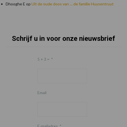
Dhooghe E
op
Uit de oude doos van … de familie Huysentruyt
Schrijf u in voor onze nieuwsbrief
Footer
5 + 3 =
*
Email
E-mailadres
*