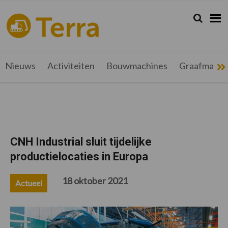
Spring
Door
Spring
Spring
naar
naar
naar
naar
Zoeken...
Zoek
terramag.be
Alles
de
de
de
de
hoofdnavigatie
hoofd
eerste
voettekst
over
inhoud
sidebar
grondverzet,
recyclage
Nieuws
Activiteiten
Bouwmachines
Graafmachi
en
werftransport
CNH Industrial sluit tijdelijke
productielocaties in Europa
18 oktober 2021
Actueel