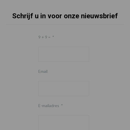
Schrijf u in voor onze nieuwsbrief
Footer
9 + 9 =
*
Email
E-mailadres
*