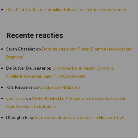
Rototilt introduceert draaikantelstukken in drie nieuwe landen
Recente reacties
Sarah Chatelet
op
Door de ogen van: Pieter Blomme (zaakvoerder
Dranicon)
De Sutter De Jaeger
op
Grondwerker in beeld: Grond- &
nivelleringswerken Saey Filip (Oostakker)
Kris Keppens
op
Gratis naar MatExpo!
geert-yke
op
WERF IN BEELD: Afbraak van de oude fabriek van
Agfa-Gevaert te Edegem
Dhooghe E
op
Uit de oude doos van … de familie Huysentruyt