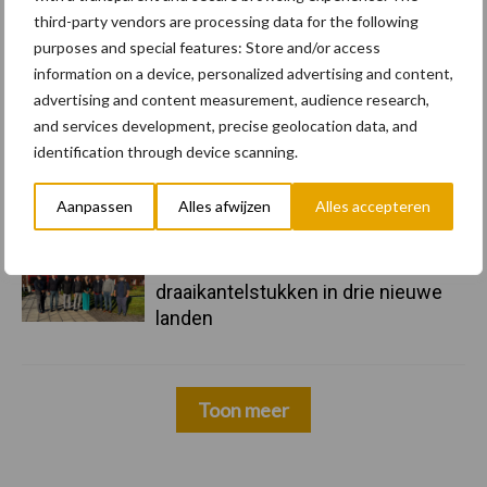
third-party vendors are processing data for the following
purposes and special features: Store and/or access
information on a device, personalized advertising and content,
advertising and content measurement, audience research,
and services development, precise geolocation data, and
identification through device scanning.
17 dec
"Universele componenten en
hufterproof"
Aanpassen
Alles afwijzen
Alles accepteren
10 dec
Rototilt introduceert
draaikantelstukken in drie nieuwe
landen
Toon meer