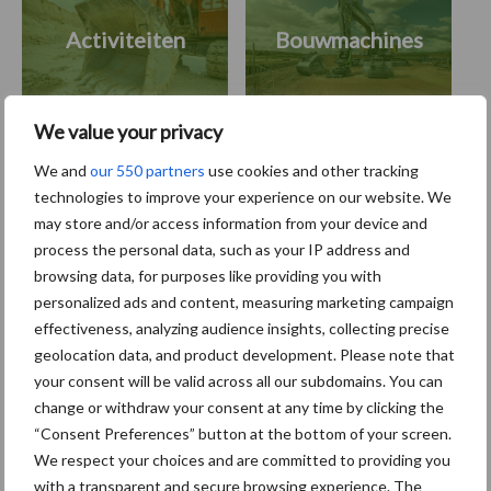
Activiteiten
Bouwmachines
We value your privacy
We and
our 550 partners
use cookies and other tracking
Primaire
technologies to improve your experience on our website. We
Recent nieuws
Partner nieuws
may store and/or access information from your device and
Sidebar
process the personal data, such as your IP address and
11 feb
Terra-nieuws vanaf nu op
browsing data, for purposes like providing you with
deloonwerker.be
personalized ads and content, measuring marketing campaign
effectiveness, analyzing audience insights, collecting precise
geolocation data, and product development. Please note that
20 dec
Wettelijke aanvaardingsplicht
your consent will be valid across all our subdomains. You can
batterijen
change or withdraw your consent at any time by clicking the
“Consent Preferences” button at the bottom of your screen.
We respect your choices and are committed to providing you
17 dec
Engcon lanceert EC02 Basic
with a transparent and secure browsing experience. The