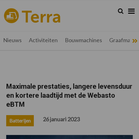
Spring
Door
Spring
Spring
naar
naar
naar
naar
Zoeken...
Zoek
terramag.be
Alles
de
de
de
de
hoofdnavigatie
hoofd
eerste
voettekst
over
inhoud
sidebar
grondverzet,
recyclage
Nieuws
Activiteiten
Bouwmachines
Graafmachi
en
werftransport
Maximale prestaties, langere levensduur
en kortere laadtijd met de Webasto
eBTM
26 januari 2023
Batterijen