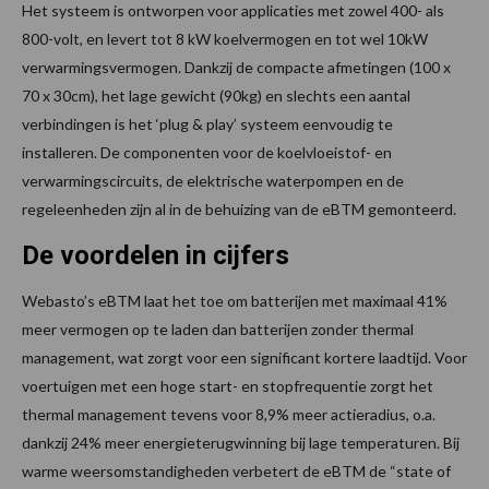
Het systeem is ontworpen voor applicaties met zowel 400- als
800-volt, en levert tot 8 kW koelvermogen en tot wel 10kW
verwarmingsvermogen. Dankzij de compacte afmetingen (100 x
70 x 30cm), het lage gewicht (90kg) en slechts een aantal
verbindingen is het ‘plug & play’ systeem eenvoudig te
installeren. De componenten voor de koelvloeistof- en
verwarmingscircuits, de elektrische waterpompen en de
regeleenheden zijn al in de behuizing van de eBTM gemonteerd.
De voordelen in cijfers
Webasto’s eBTM laat het toe om batterijen met maximaal 41%
meer vermogen op te laden dan batterijen zonder thermal
management, wat zorgt voor een significant kortere laadtijd. Voor
voertuigen met een hoge start- en stopfrequentie zorgt het
thermal management tevens voor 8,9% meer actieradius, o.a.
dankzij 24% meer energieterugwinning bij lage temperaturen. Bij
warme weersomstandigheden verbetert de eBTM de “state of