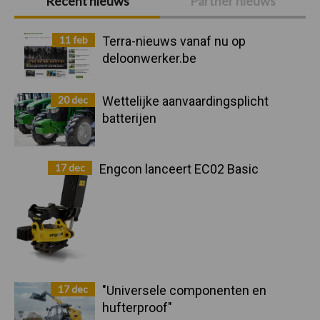
Recent nieuws
Partner nieuws
Sidebar
11 feb
Terra-nieuws vanaf nu op
deloonwerker.be
20 dec
Wettelijke aanvaardingsplicht
batterijen
17 dec
Engcon lanceert EC02 Basic
17 dec
"Universele componenten en
hufterproof"