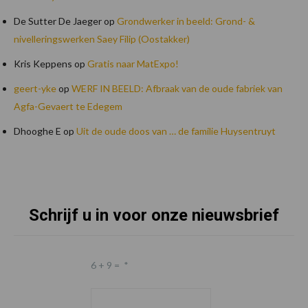
De Sutter De Jaeger
op
Grondwerker in beeld: Grond- &
nivelleringswerken Saey Filip (Oostakker)
Kris Keppens
op
Gratis naar MatExpo!
geert-yke
op
WERF IN BEELD: Afbraak van de oude fabriek van
Agfa-Gevaert te Edegem
Dhooghe E
op
Uit de oude doos van … de familie Huysentruyt
Schrijf u in voor onze nieuwsbrief
Footer
6 + 9 =
*