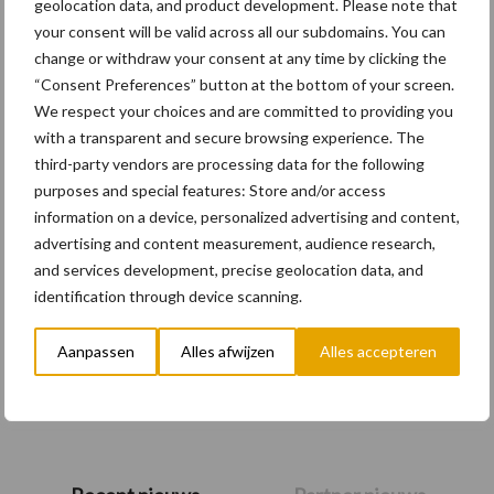
batterijen
geolocation data, and product development. Please note that
your consent will be valid across all our subdomains. You can
change or withdraw your consent at any time by clicking the
“Consent Preferences” button at the bottom of your screen.
We respect your choices and are committed to providing you
Meer lezen?
with a transparent and secure browsing experience. The
third-party vendors are processing data for the following
Kies uit onderstaande thema's:
purposes and special features: Store and/or access
information on a device, personalized advertising and content,
advertising and content measurement, audience research,
and services development, precise geolocation data, and
identification through device scanning.
Activiteiten
Bouwmachines
Aanpassen
Alles afwijzen
Alles accepteren
Primaire