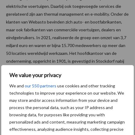
elektrische voertuigen. Daarbij ook toegevoegde services die
gerelateerd zijn aan thermal management en e-mobility. Onder de
klanten van Webasto bevinden zich auto- en bootfabrikanten,
maar ook fabrikanten van commerciële voertuigen, dealers en
eindgebruikers. In 2021, realiseerde de groep een omzet van 3,7
miljard euro en waren er bijna 15.700 medewerkers op meer dan
50 locaties wereldwijd werkzaam. Het hoofdkantoor van de
onderneming, opgericht in 1901, is gevestigd in Stockdorf nabij
Munchen (Duitsland).
We value your privacy
Voor meer informatie kunt u terecht op
www.webasto-
electrified.com
We and
our 550 partners
use cookies and other tracking
technologies to improve your experience on our website. We
Speciaal voor jou! Nieuws over
may store and/or access information from your device and
batterijen
process the personal data, such as your IP address and
browsing data, for purposes like providing you with
personalized ads and content, measuring marketing campaign
Wettelijke
effectiveness, analyzing audience insights, collecting precise
aanvaardingsplicht