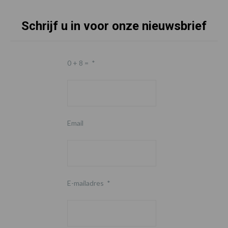
Schrijf u in voor onze nieuwsbrief
Footer
0 + 8 =
*
Email
E-mailadres
*