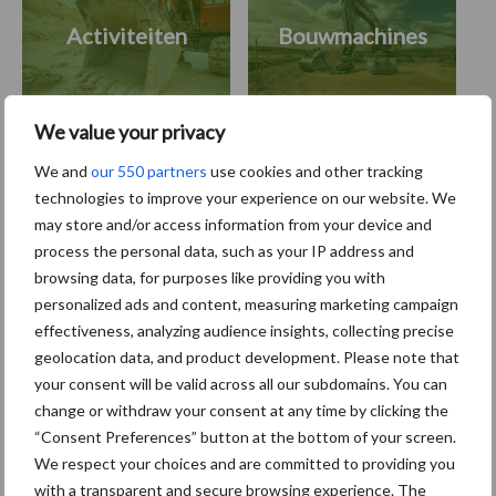
Activiteiten
Bouwmachines
We value your privacy
We and
our 550 partners
use cookies and other tracking
Primaire
technologies to improve your experience on our website. We
Recent nieuws
Partner nieuws
may store and/or access information from your device and
Sidebar
process the personal data, such as your IP address and
11 feb
Terra-nieuws vanaf nu op
browsing data, for purposes like providing you with
deloonwerker.be
personalized ads and content, measuring marketing campaign
effectiveness, analyzing audience insights, collecting precise
geolocation data, and product development. Please note that
20 dec
Wettelijke aanvaardingsplicht
your consent will be valid across all our subdomains. You can
batterijen
change or withdraw your consent at any time by clicking the
“Consent Preferences” button at the bottom of your screen.
We respect your choices and are committed to providing you
17 dec
Engcon lanceert EC02 Basic
with a transparent and secure browsing experience. The