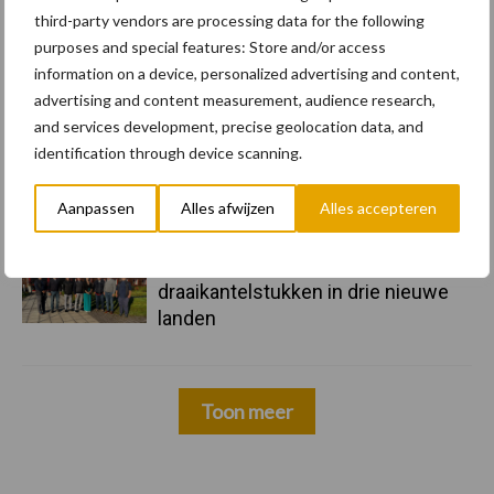
third-party vendors are processing data for the following
purposes and special features: Store and/or access
information on a device, personalized advertising and content,
advertising and content measurement, audience research,
and services development, precise geolocation data, and
identification through device scanning.
17 dec
"Universele componenten en
hufterproof"
Aanpassen
Alles afwijzen
Alles accepteren
10 dec
Rototilt introduceert
draaikantelstukken in drie nieuwe
landen
Toon meer