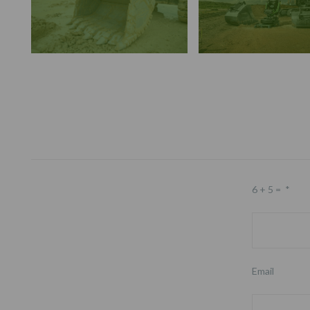
Footer
6 + 5 =
*
Email