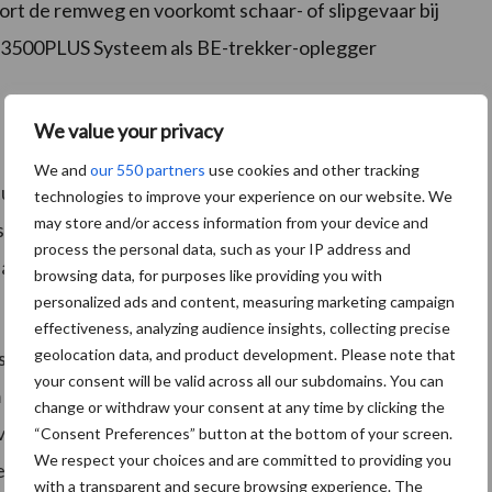
t de remweg en voorkomt schaar- of slipgevaar bij
et 3500PLUS Systeem als BE-trekker-oplegger
We value your privacy
We and
our 550 partners
use cookies and other tracking
tuig wordt geactiveerd, reageert het IBS-remsysteem
technologies to improve your experience on our website. We
may store and/or access information from your device and
streren continu de hydraulische druk in het
process the personal data, such as your IP address and
naar de juiste hoeveelheid rem-luchtdruk voor de
browsing data, for purposes like providing you with
personalized ads and content, measuring marketing campaign
effectiveness, analyzing audience insights, collecting precise
geolocation data, and product development. Please note that
enschappen. De specifieke kenmerken van alle merken
your consent will be valid across all our subdomains. You can
em en gekoppeld aan corresponderende rem-luchtdruk
change or withdraw your consent at any time by clicking the
vertraging van het voertuig onder alle
“Consent Preferences” button at the bottom of your screen.
We respect your choices and are committed to providing you
stuurd naar de oplegger. In het geval van een storing
with a transparent and secure browsing experience. The