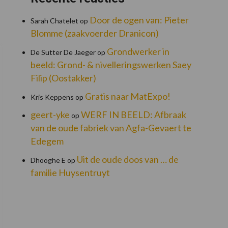
Door de ogen van: Pieter
Sarah Chatelet
op
Blomme (zaakvoerder Dranicon)
Grondwerker in
De Sutter De Jaeger
op
beeld: Grond- & nivelleringswerken Saey
Filip (Oostakker)
Gratis naar MatExpo!
Kris Keppens
op
geert-yke
WERF IN BEELD: Afbraak
op
van de oude fabriek van Agfa-Gevaert te
Edegem
Uit de oude doos van … de
Dhooghe E
op
familie Huysentruyt