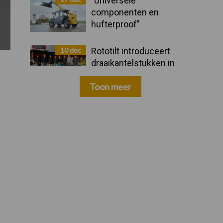
"Universele
componenten en
hufterproof"
10 dec
Rototilt introduceert
draaikantelstukken in
drie nieuwe landen
Toon meer
Zoeken...