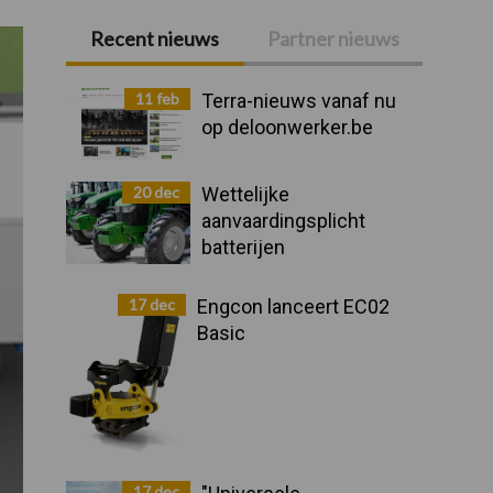
Recent nieuws
Partner nieuws
Primaire
Sidebar
11 feb
Terra-nieuws vanaf nu
op deloonwerker.be
20 dec
Wettelijke
aanvaardingsplicht
batterijen
17 dec
Engcon lanceert EC02
Basic
17 dec