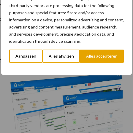
r naar
third-party vendors are processing data for the following
purposes and special features: Store and/or access
llen tijde verzekerd van een goed werkend remsysteem.
information on a device, personalized advertising and content,
advertising and content measurement, audience research,
and services development, precise geolocation data, and
identification through device scanning.
Aanpassen
Alles afwijzen
Alles accepteren
matisering