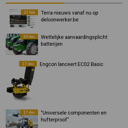
Sidebar
11 feb
Terra-nieuws vanaf nu op
deloonwerker.be
20 dec
Wettelijke aanvaardingsplicht
batterijen
17 dec
Engcon lanceert EC02 Basic
17 dec
"Universele componenten en
hufterproof"