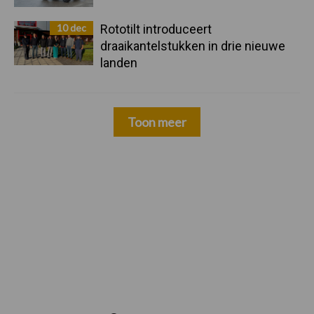
10 dec
Rototilt introduceert
draaikantelstukken in drie nieuwe
landen
Toon meer
Zoeken...