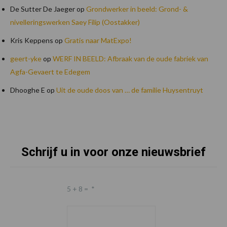
De Sutter De Jaeger
op
Grondwerker in beeld: Grond- &
nivelleringswerken Saey Filip (Oostakker)
Kris Keppens
op
Gratis naar MatExpo!
geert-yke
op
WERF IN BEELD: Afbraak van de oude fabriek van
Agfa-Gevaert te Edegem
Dhooghe E
op
Uit de oude doos van … de familie Huysentruyt
Schrijf u in voor onze nieuwsbrief
Footer
5 + 8 =
*