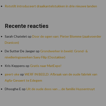
Rototilt introduceert draaikantelstukken in drie nieuwe landen
Recente reacties
Sarah Chatelet
op
Door de ogen van: Pieter Blomme (zaakvoerder
Dranicon)
De Sutter De Jaeger
op
Grondwerker in beeld: Grond- &
nivelleringswerken Saey Filip (Oostakker)
Kris Keppens
op
Gratis naar MatExpo!
geert-yke
op
WERF IN BEELD: Afbraak van de oude fabriek van
Agfa-Gevaert te Edegem
Dhooghe E
op
Uit de oude doos van … de familie Huysentruyt