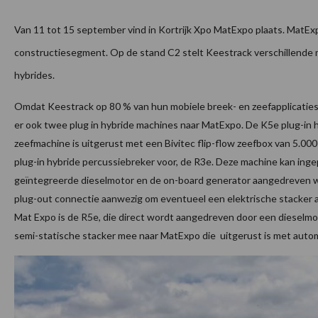
Van 11 tot 15 september vind in Kortrijk Xpo MatExpo plaats. MatExp
constructiesegment. Op de stand C2 stelt Keestrack verschillende 
hybrides.
Omdat Keestrack op 80 % van hun mobiele breek- en zeefapplicaties 
er ook twee plug in hybride machines naar MatExpo. De K5e plug-in 
zeefmachine is uitgerust met een Bivitec flip-flow zeefbox van 5.00
plug-in hybride percussiebreker voor, de R3e. Deze machine kan ing
geïntegreerde dieselmotor en de on-board generator aangedreven w
plug-out connectie aanwezig om eventueel een elektrische stacker a
Mat Expo is de R5e, die direct wordt aangedreven door een dieselmo
semi-statische stacker mee naar MatExpo die uitgerust is met auto