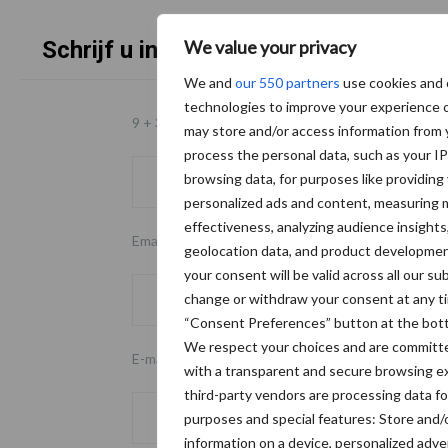
We value your privacy
Schrijf u in voor onze nieuwsbrief
Footer
We and
our 550 partners
use cookies and 
technologies to improve your experience 
9 + 3 =
*
may store and/or access information from 
process the personal data, such as your I
browsing data, for purposes like providing
personalized ads and content, measuring 
effectiveness, analyzing audience insights,
Email
geolocation data, and product developmen
your consent will be valid across all our s
change or withdraw your consent at any ti
“Consent Preferences” button at the bott
We respect your choices and are committe
E-mailadres
*
with a transparent and secure browsing e
third-party vendors are processing data fo
purposes and special features: Store and/
information on a device, personalized adve