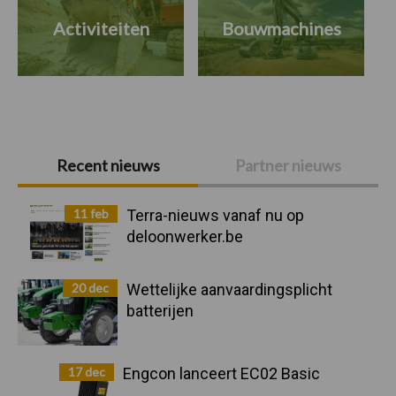
Activiteiten
Bouwmachines
Primaire
Recent nieuws
Partner nieuws
Sidebar
11 feb
Terra-nieuws vanaf nu op
deloonwerker.be
20 dec
Wettelijke aanvaardingsplicht
batterijen
17 dec
Engcon lanceert EC02 Basic