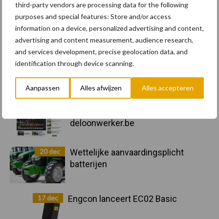
third-party vendors are processing data for the following
Activiteiten
Bouwmachines
purposes and special features: Store and/or access
information on a device, personalized advertising and content,
advertising and content measurement, audience research,
and services development, precise geolocation data, and
identification through device scanning.
Primaire
Recent nieuws
Partner nieuws
Aanpassen
Alles afwijzen
Alles accepteren
Sidebar
11 feb
Terra-nieuws vanaf nu op
deloonwerker.be
20 dec
Wettelijke aanvaardingsplicht
batterijen
17 dec
Engcon lanceert EC02 Basic