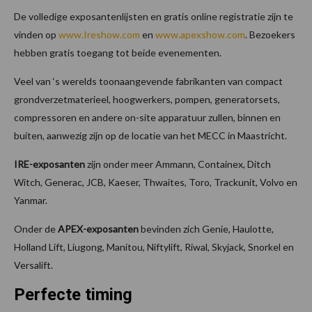
De volledige exposantenlijsten en gratis online registratie zijn te
vinden op
www.Ireshow.com
en
www.apexshow.com
. Bezoekers
hebben gratis toegang tot beide evenementen.
Veel van ‘s werelds toonaangevende fabrikanten van compact
grondverzetmaterieel, hoogwerkers, pompen, generatorsets,
compressoren en andere on-site apparatuur zullen, binnen en
buiten, aanwezig zijn op de locatie van het MECC in Maastricht.
IRE-exposanten
zijn onder meer Ammann, Containex, Ditch
Witch, Generac, JCB, Kaeser, Thwaites, Toro, Trackunit, Volvo en
Yanmar.
Onder de
APEX-exposanten
bevinden zich Genie, Haulotte,
Holland Lift, Liugong, Manitou, Niftylift, Riwal, Skyjack, Snorkel en
Versalift.
Perfecte timing