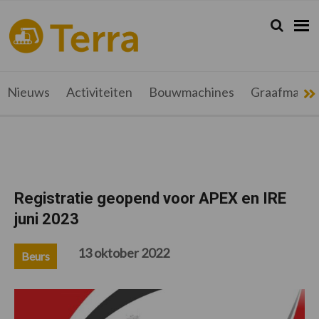
Spring
Door
Spring
Spring
naar
naar
naar
naar
Zoeken...
Zoek
terramag.be
Alles
de
de
de
de
hoofdnavigatie
hoofd
eerste
voettekst
over
inhoud
sidebar
grondverzet,
recyclage
Nieuws
Activiteiten
Bouwmachines
Graafmachi
en
werftransport
Registratie geopend voor APEX en IRE
juni 2023
13 oktober 2022
Beurs