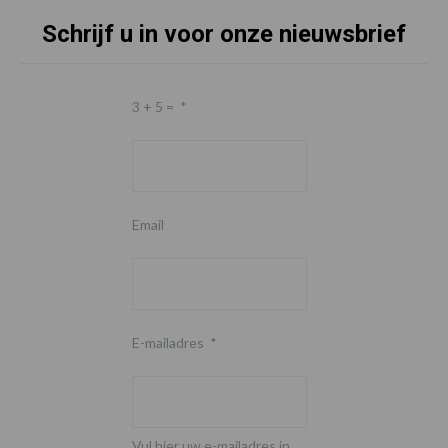
Schrijf u in voor onze nieuwsbrief
Footer
3 + 5 =
*
Email
E-mailadres
*
Vul hier uw e-mailadres in