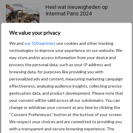
Heel wat nieuwigheden op
Intermat Paris 2024
We value your privacy
SMT Belgium pakt groots
We and
our 550 partners
use cookies and other tracking
uit op Matexpo
technologies to improve your experience on our website. We
may store and/or access information from your device and
process the personal data, such as your IP address and
browsing data, for purposes like providing you with
personalized ads and content, measuring marketing campaign
Meer lezen?
effectiveness, analyzing audience insights, collecting precise
geolocation data, and product development. Please note that
your consent will be valid across all our subdomains. You can
Kies uit onderstaande thema's:
change or withdraw your consent at any time by clicking the
“Consent Preferences” button at the bottom of your screen.
We respect your choices and are committed to providing you
with a transparent and secure browsing experience. The