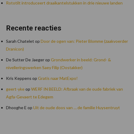
Rototilt introduceert draaikantelstukken in drie nieuwe landen
Recente reacties
Sarah Chatelet
op
Door de ogen van: Pieter Blomme (zaakvoerder
Dranicon)
De Sutter De Jaeger
op
Grondwerker in beeld: Grond- &
nivelleringswerken Saey Filip (Oostakker)
Kris Keppens
op
Gratis naar MatExpo!
geert-yke
op
WERF IN BEELD: Afbraak van de oude fabriek van
Agfa-Gevaert te Edegem
Dhooghe E
op
Uit de oude doos van … de familie Huysentruyt