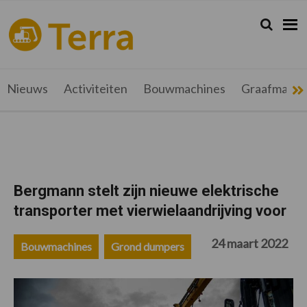
Spring
Door
Spring
Spring
naar
naar
naar
naar
Zoeken...
Zoek
terramag.be
Alles
de
de
de
de
hoofdnavigatie
hoofd
eerste
voettekst
over
inhoud
sidebar
grondverzet,
recyclage
Nieuws
Activiteiten
Bouwmachines
Graafmachi
en
werftransport
Bergmann stelt zijn nieuwe elektrische
transporter met vierwielaandrijving voor
24 maart 2022
Bouwmachines
Grond dumpers