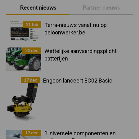
Primaire
Recent nieuws
Partner nieuws
Sidebar
11 feb
Terra-nieuws vanaf nu op
deloonwerker.be
20 dec
Wettelijke aanvaardingsplicht
batterijen
17 dec
Engcon lanceert EC02 Basic
17 dec
"Universele componenten en