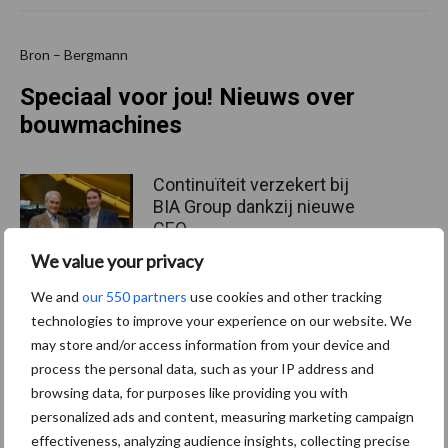
Bron – Bergmann
Speciaal voor jou! Nieuws over
bouwmachines
Continuïteit verzekert bij
BIA Group dankzij nieuwe
CEO
We value your privacy
We and
our 550 partners
use cookies and other tracking
AUSA breidt haar
technologies to improve your experience on our website. We
assortiment elektrische
may store and/or access information from your device and
dumpers uit
process the personal data, such as your IP address and
browsing data, for purposes like providing you with
personalized ads and content, measuring marketing campaign
Krachtige dumpers en
effectiveness, analyzing audience insights, collecting precise