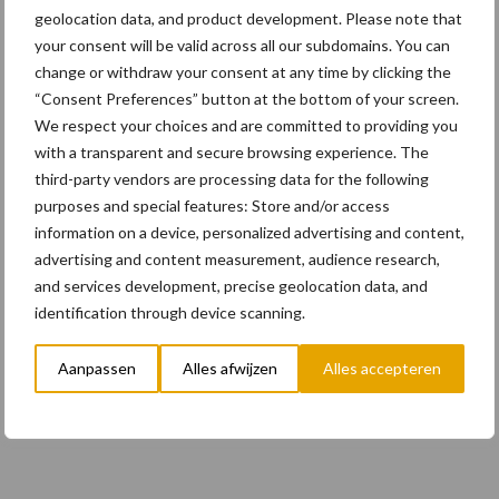
hypermoderne
geolocation data, and product development. Please note that
graafmachines bij Liebherr
your consent will be valid across all our subdomains. You can
change or withdraw your consent at any time by clicking the
“Consent Preferences” button at the bottom of your screen.
We respect your choices and are committed to providing you
with a transparent and secure browsing experience. The
Meer lezen?
third-party vendors are processing data for the following
purposes and special features: Store and/or access
Kies uit onderstaande thema's:
information on a device, personalized advertising and content,
advertising and content measurement, audience research,
and services development, precise geolocation data, and
identification through device scanning.
Activiteiten
Bouwmachines
Aanpassen
Alles afwijzen
Alles accepteren