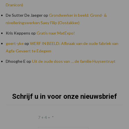
Dranicon)
De Sutter De Jaeger
op
Grondwerker in beeld: Grond- &
nivelleringswerken Saey Filip (Oostakker)
Kris Keppens
op
Gratis naar MatExpo!
geert-yke
op
WERF IN BEELD: Afbraak van de oude fabriek van
Agfa-Gevaert te Edegem
Dhooghe E
op
Uit de oude doos van … de familie Huysentruyt
Schrijf u in voor onze nieuwsbrief
Footer
7 + 4 =
*