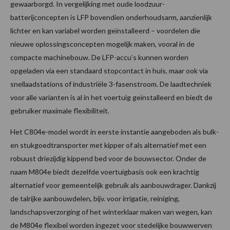
gewaarborgd. In vergelijking met oude loodzuur-
batterijconcepten is LFP bovendien onderhoudsarm, aanzienlijk
lichter en kan variabel worden geïnstalleerd – voordelen die
nieuwe oplossingsconcepten mogelijk maken, vooral in de
compacte machinebouw. De LFP-accu’s kunnen worden
opgeladen via een standaard stopcontact in huis, maar ook via
snellaadstations of industriële 3-fasenstroom. De laadtechniek
voor alle varianten is al in het voertuig geïnstalleerd en biedt de
gebruiker maximale flexibiliteit.
Het C804e-model wordt in eerste instantie aangeboden als bulk-
en stukgoedtransporter met kipper of als alternatief met een
robuust driezijdig kippend bed voor de bouwsector. Onder de
naam M804e biedt dezelfde voertuigbasis ook een krachtig
alternatief voor gemeentelijk gebruik als aanbouwdrager. Dankzij
de talrijke aanbouwdelen, bijv. voor irrigatie, reiniging,
landschapsverzorging of het winterklaar maken van wegen, kan
de M804e flexibel worden ingezet voor stedelijke bouwwerven