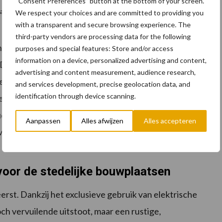
“Consent Preferences” button at the bottom of your screen.
 autonomie
We respect your choices and are committed to providing you
with a transparent and secure browsing experience. The
third-party vendors are processing data for the following
n dieseltegenhanger, de 6MDX. Hydraulische
purposes and special features: Store and/or access
information on a device, personalized advertising and content,
. De verwachtingen worden echter overtroffen door
advertising and content measurement, audience research,
id op hellend terrein. Hiermee wordt een nieuwe
and services development, precise geolocation data, and
identification through device scanning.
ecalac heeft zorgvuldig de compacte afmetingen en
den. Extra verbeteringen voor de bescherming van de
Aanpassen
Alles afwijzen
Alles accepteren
iligheid dan ook een absolute prioriteit bij het
voor de stedelijke bouwplaatsen
eerst. Dankzij het exclusieve gebruik van elektrische
och vervuilende uitstoot, maar een rustige,