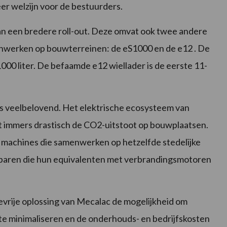
eer welzijn voor de bestuurders.
an een bredere roll-out. Deze omvat ook twee andere
enwerken op bouwterreinen: de eS1000 en de e12 . De
00 liter. De befaamde e12 wiellader is de eerste 11-
is veelbelovend. Het elektrische ecosysteem van
 immers drastisch de CO2-uitstoot op bouwplaatsen.
 machines die samenwerken op hetzelfde stedelijke
sparen die hun equivalenten met verbrandingsmotoren
ievrije oplossing van Mecalac de mogelijkheid om
te minimaliseren en de onderhouds- en bedrijfskosten