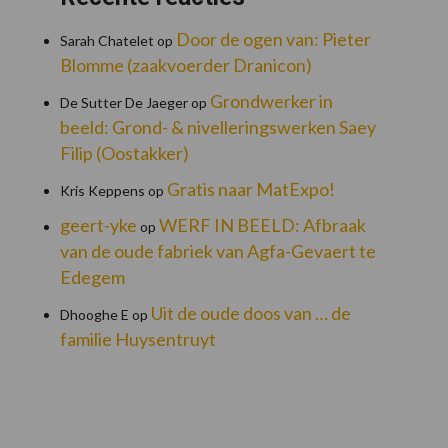
Door de ogen van: Pieter
Sarah Chatelet
op
Blomme (zaakvoerder Dranicon)
Grondwerker in
De Sutter De Jaeger
op
beeld: Grond- & nivelleringswerken Saey
Filip (Oostakker)
Gratis naar MatExpo!
Kris Keppens
op
geert-yke
WERF IN BEELD: Afbraak
op
van de oude fabriek van Agfa-Gevaert te
Edegem
Uit de oude doos van … de
Dhooghe E
op
familie Huysentruyt