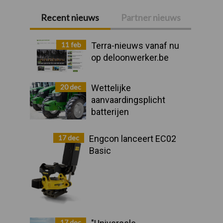
Recent nieuws
Partner nieuws
Primaire
Sidebar
11 feb
Terra-nieuws vanaf nu
op deloonwerker.be
20 dec
Wettelijke
aanvaardingsplicht
batterijen
17 dec
Engcon lanceert EC02
Basic
17 dec