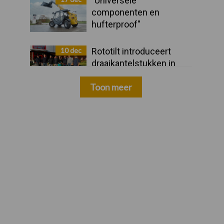
"Universele
componenten en
hufterproof"
10 dec
Rototilt introduceert
draaikantelstukken in
drie nieuwe landen
Toon meer
Zoeken...