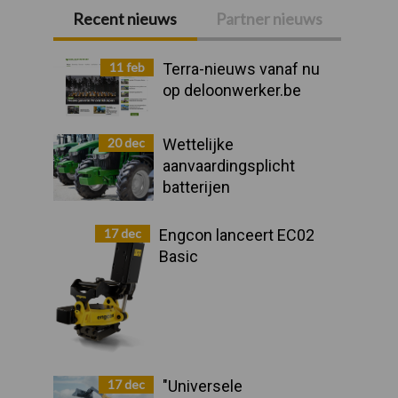
Recent nieuws
Partner nieuws
Primaire
Sidebar
11 feb
Terra-nieuws vanaf nu
op deloonwerker.be
20 dec
Wettelijke
aanvaardingsplicht
batterijen
17 dec
Engcon lanceert EC02
Basic
17 dec
"Universele