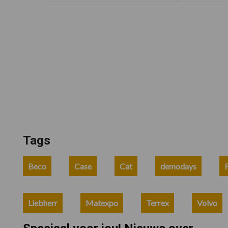
Tags
Beco
Case
Cat
demodays
F
Liebherr
Matexpo
Terrex
Volvo