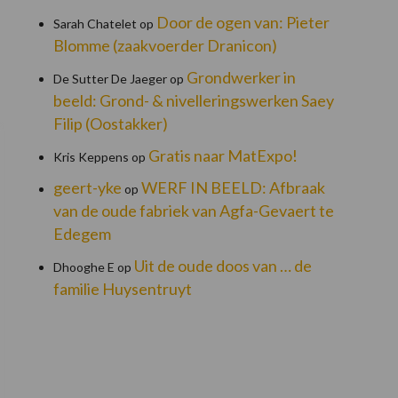
Door de ogen van: Pieter
Sarah Chatelet
op
Blomme (zaakvoerder Dranicon)
Grondwerker in
De Sutter De Jaeger
op
beeld: Grond- & nivelleringswerken Saey
Filip (Oostakker)
Gratis naar MatExpo!
Kris Keppens
op
geert-yke
WERF IN BEELD: Afbraak
op
van de oude fabriek van Agfa-Gevaert te
Edegem
Uit de oude doos van … de
Dhooghe E
op
familie Huysentruyt