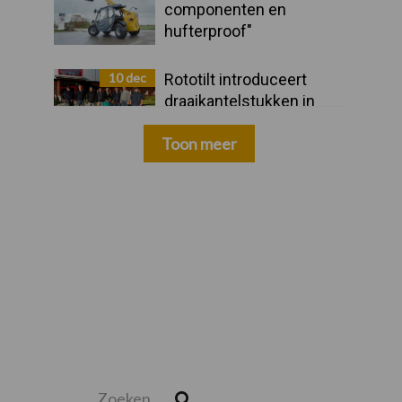
componenten en
hufterproof"
10 dec
Rototilt introduceert
draaikantelstukken in
drie nieuwe landen
Toon meer
Zoeken...
Zoek