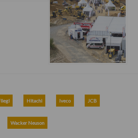
liegl
Hitachi
Iveco
JCB
Wacker Neuson