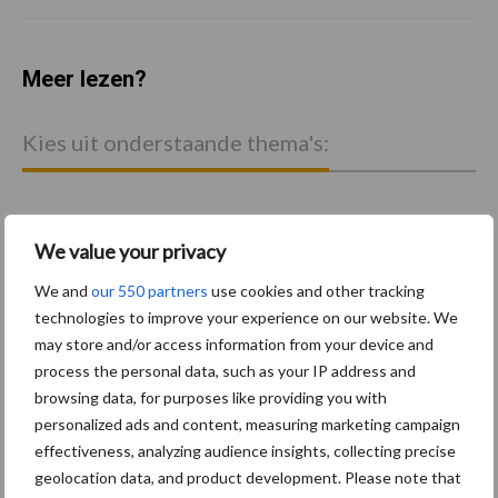
Meer lezen?
Kies uit onderstaande thema's:
We value your privacy
Activiteiten
Bouwmachines
We and
our 550 partners
use cookies and other tracking
technologies to improve your experience on our website. We
may store and/or access information from your device and
process the personal data, such as your IP address and
browsing data, for purposes like providing you with
personalized ads and content, measuring marketing campaign
Primaire
Recent nieuws
Partner nieuws
effectiveness, analyzing audience insights, collecting precise
Sidebar
geolocation data, and product development. Please note that