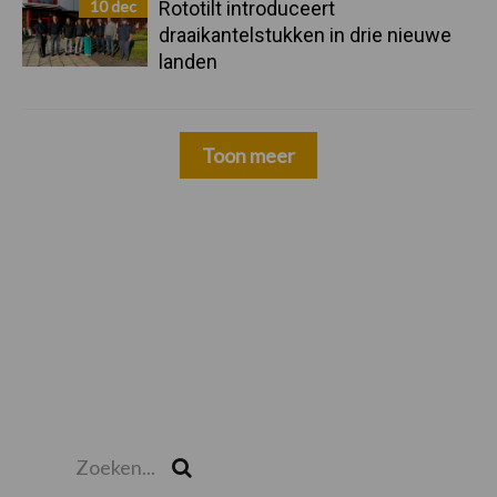
10 dec
Rototilt introduceert
draaikantelstukken in drie nieuwe
landen
Toon meer
Zoeken...
Zoek