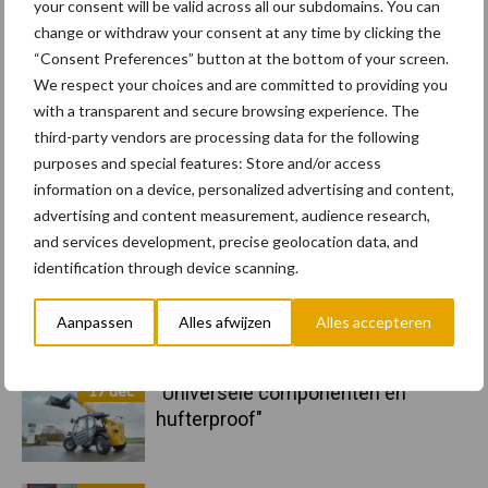
your consent will be valid across all our subdomains. You can
11 feb
Terra-nieuws vanaf nu op
change or withdraw your consent at any time by clicking the
deloonwerker.be
“Consent Preferences” button at the bottom of your screen.
We respect your choices and are committed to providing you
20 dec
Wettelijke aanvaardingsplicht
with a transparent and secure browsing experience. The
batterijen
third-party vendors are processing data for the following
purposes and special features: Store and/or access
information on a device, personalized advertising and content,
17 dec
Engcon lanceert EC02 Basic
advertising and content measurement, audience research,
and services development, precise geolocation data, and
identification through device scanning.
Aanpassen
Alles afwijzen
Alles accepteren
17 dec
"Universele componenten en
hufterproof"