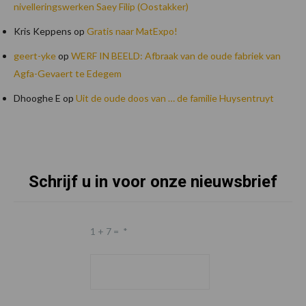
nivelleringswerken Saey Filip (Oostakker)
Kris Keppens
op
Gratis naar MatExpo!
geert-yke
op
WERF IN BEELD: Afbraak van de oude fabriek van
Agfa-Gevaert te Edegem
Dhooghe E
op
Uit de oude doos van … de familie Huysentruyt
Schrijf u in voor onze nieuwsbrief
Footer
1 + 7 =
*