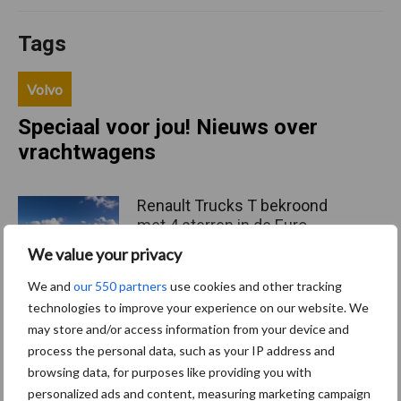
Tags
Volvo
Speciaal voor jou! Nieuws over
vrachtwagens
Renault Trucks T bekroond
met 4 sterren in de Euro
NCAP safety rating
We value your privacy
We and
our 550 partners
use cookies and other tracking
technologies to improve your experience on our website. We
The power of safety bij DAF
may store and/or access information from your device and
process the personal data, such as your IP address and
browsing data, for purposes like providing you with
personalized ads and content, measuring marketing campaign