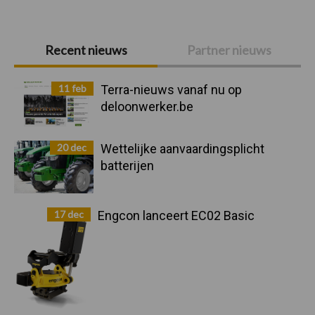
Primaire
Recent nieuws
Partner nieuws
Sidebar
11 feb
Terra-nieuws vanaf nu op
deloonwerker.be
20 dec
Wettelijke aanvaardingsplicht
batterijen
17 dec
Engcon lanceert EC02 Basic