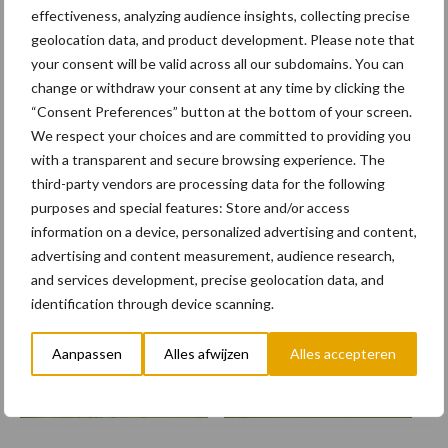
effectiveness, analyzing audience insights, collecting precise
geolocation data, and product development. Please note that
Renault Trucks registreert
your consent will be valid across all our subdomains. You can
de allereerste elektrische
retrofit vrachtwagen
change or withdraw your consent at any time by clicking the
“Consent Preferences” button at the bottom of your screen.
We respect your choices and are committed to providing you
with a transparent and secure browsing experience. The
Meer lezen?
third-party vendors are processing data for the following
purposes and special features: Store and/or access
information on a device, personalized advertising and content,
Kies uit onderstaande thema's:
advertising and content measurement, audience research,
and services development, precise geolocation data, and
identification through device scanning.
Aanpassen
Alles afwijzen
Alles accepteren
Activiteiten
Bouwmachines