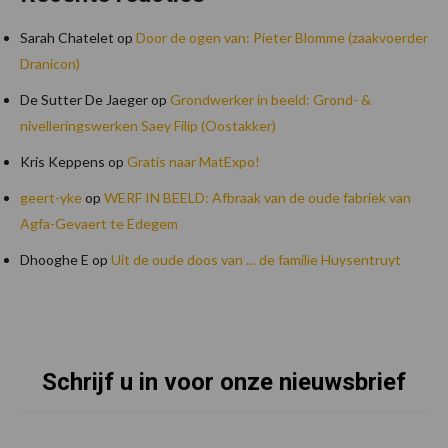
Sarah Chatelet
op
Door de ogen van: Pieter Blomme (zaakvoerder
Dranicon)
De Sutter De Jaeger
op
Grondwerker in beeld: Grond- &
nivelleringswerken Saey Filip (Oostakker)
Kris Keppens
op
Gratis naar MatExpo!
geert-yke
op
WERF IN BEELD: Afbraak van de oude fabriek van
Agfa-Gevaert te Edegem
Dhooghe E
op
Uit de oude doos van … de familie Huysentruyt
Schrijf u in voor onze nieuwsbrief
Footer