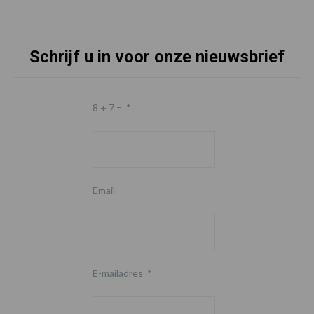
Schrijf u in voor onze nieuwsbrief
Footer
8 + 7 =
*
Email
E-mailadres
*