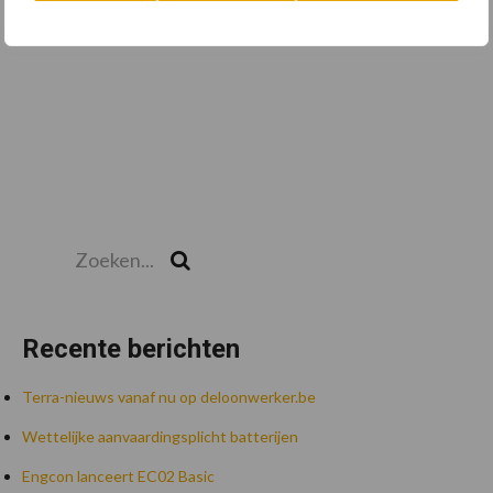
Zoeken...
Zoek
Recente berichten
Terra-nieuws vanaf nu op deloonwerker.be
Wettelijke aanvaardingsplicht batterijen
Engcon lanceert EC02 Basic