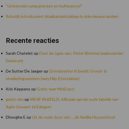
“Universele componenten en hufterproof”
Rototilt introduceert draaikantelstukken in drie nieuwe landen
Recente reacties
Sarah Chatelet
op
Door de ogen van: Pieter Blomme (zaakvoerder
Dranicon)
De Sutter De Jaeger
op
Grondwerker in beeld: Grond- &
nivelleringswerken Saey Filip (Oostakker)
Kris Keppens
op
Gratis naar MatExpo!
geert-yke
op
WERF IN BEELD: Afbraak van de oude fabriek van
Agfa-Gevaert te Edegem
Dhooghe E
op
Uit de oude doos van … de familie Huysentruyt