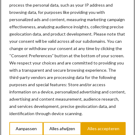
17 dec
Engcon lanceert EC02 Basic
process the personal data, such as your IP address and
browsing data, for purposes like providing you with
personalized ads and content, measuring marketing campaign
effectiveness, analyzing audience insights, collecting precise
geolocation data, and product development. Please note that
your consent will be valid across all our subdomains. You can
change or withdraw your consent at any time by clicking the
17 dec
"Universele componenten en
“Consent Preferences” button at the bottom of your screen.
hufterproof"
We respect your choices and are committed to providing you
with a transparent and secure browsing experience. The
third-party vendors are processing data for the following
10 dec
Rototilt introduceert
purposes and special features: Store and/or access
draaikantelstukken in drie nieuwe
information on a device, personalized advertising and content,
landen
advertising and content measurement, audience research,
and services development, precise geolocation data, and
identification through device scanning.
Toon meer
Aanpassen
Alles afwijzen
Alles accepteren