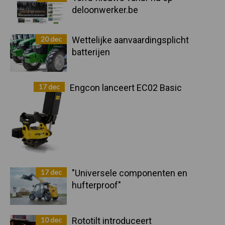
deloonwerker.be
20 dec
Wettelijke aanvaardingsplicht
batterijen
17 dec
Engcon lanceert EC02 Basic
17 dec
"Universele componenten en
hufterproof"
10 dec
Rototilt introduceert