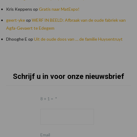
Kris Keppens
op
Gratis naar MatExpo!
geert-yke
op
WERF IN BEELD: Afbraak van de oude fabriek van
Agfa-Gevaert te Edegem
Dhooghe E
op
Uit de oude doos van … de familie Huysentruyt
Schrijf u in voor onze nieuwsbrief
Footer
8 + 1 =
*
Email