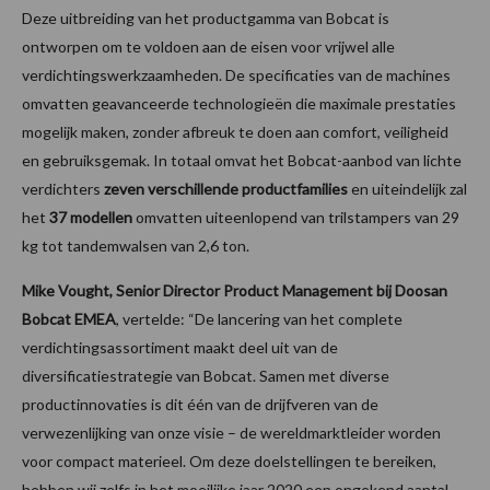
Deze uitbreiding van het productgamma van Bobcat is
ontworpen om te voldoen aan de eisen voor vrijwel alle
verdichtingswerkzaamheden. De specificaties van de machines
omvatten geavanceerde technologieën die maximale prestaties
mogelijk maken, zonder afbreuk te doen aan comfort, veiligheid
en gebruiksgemak. In totaal omvat het Bobcat-aanbod van lichte
verdichters
zeven verschillende productfamilies
en uiteindelijk zal
het
37 modellen
omvatten uiteenlopend van trilstampers van 29
kg tot tandemwalsen van 2,6 ton.
Mike Vought, Senior Director Product Management bij Doosan
Bobcat EMEA
, vertelde: “De lancering van het complete
verdichtingsassortiment maakt deel uit van de
diversificatiestrategie van Bobcat. Samen met diverse
productinnovaties is dit één van de drijfveren van de
verwezenlijking van onze visie – de wereldmarktleider worden
voor compact materieel. Om deze doelstellingen te bereiken,
hebben wij zelfs in het moeilijke jaar 2020 een ongekend aantal