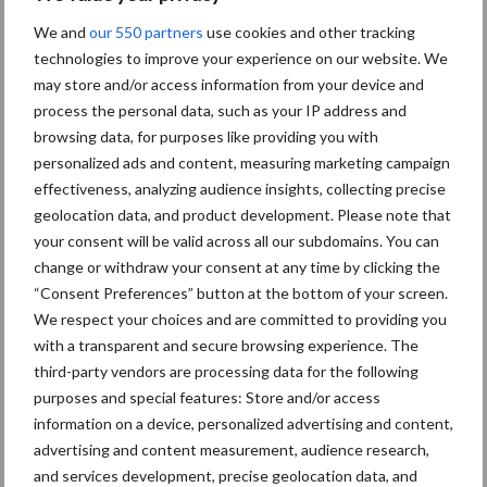
(schranklader) modellen aan. Zij kunnen worden ingezet voor een
We and
our 550 partners
use cookies and other tracking
groot aantal toepassingen zoals de aanleg van pijpleidingen,
technologies to improve your experience on our website. We
may store and/or access information from your device and
elektrische en andere kabelinstallaties. Ook voor industriële
process the personal data, such as your IP address and
opdrachten en op stortplaats- en vuilstortplaatsen kunnen deze
browsing data, for purposes like providing you with
machines worden ingezet. Ze kunnen worden gebruikt voor
personalized ads and content, measuring marketing campaign
bodem-, zand- of grindverdichting. De sleuvenwalsen van Bobcat
effectiveness, analyzing audience insights, collecting precise
kunnen zelfs voor moeilijk te verdichten materialen zoals klei
geolocation data, and product development. Please note that
gebruikt worden.
your consent will be valid across all our subdomains. You can
change or withdraw your consent at any time by clicking the
“Consent Preferences” button at the bottom of your screen.
Tandemwalsen
We respect your choices and are committed to providing you
with a transparent and secure browsing experience. The
Tandemwalsen worden gebruikt voor grotere oppervlaktes van
third-party vendors are processing data for the following
bijvoorbeeld funderingslagen, asfalt of andere grondmaterialen.
purposes and special features: Store and/or access
Ze worden meestal ingezet op kleine tot middelgrote
information on a device, personalized advertising and content,
commerciële ontwikkelingslocaties of bij wegwerkzaamheden.
advertising and content measurement, audience research,
and services development, precise geolocation data, and