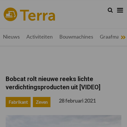
Spring
Door
Spring
Spring
naar
naar
naar
naar
Zoeken...
Zoek
terramag.be
Alles
de
de
de
de
hoofdnavigatie
hoofd
eerste
voettekst
over
inhoud
sidebar
grondverzet,
recyclage
Nieuws
Activiteiten
Bouwmachines
Graafmachi
en
werftransport
Bobcat rolt nieuwe reeks lichte
verdichtingsproducten uit [VIDEO]
28 februari 2021
Fabrikant
Zeven