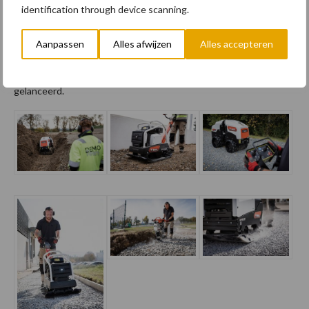
Bobcat wil een reeks van in totaal vijf gelede ride-on
identification through device scanning.
tandemwalsen aanbieden en de eerste twee modellen zullen in
maart 2021 beschikbaar zijn – de ATR23 en ATR26 met een
Aanpassen
Alles afwijzen
Alles accepteren
gewicht van respectievelijk 2,3 en 2,6 ton. De andere drie
modellen vanaf 1,2 ton zullen in de zomer van 2021 worden
gelanceerd.