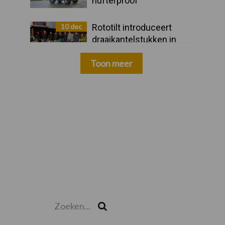
hufterproof"
10 dec
Rototilt introduceert
draaikantelstukken in
drie nieuwe landen
Toon meer
Zoeken...
Zoek