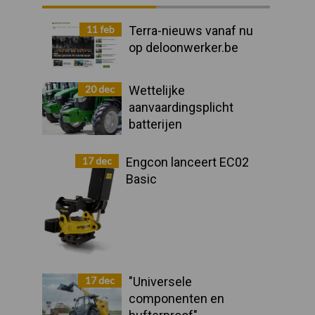
Sidebar
11 feb
Terra-nieuws vanaf nu
op deloonwerker.be
20 dec
Wettelijke
aanvaardingsplicht
batterijen
17 dec
Engcon lanceert EC02
Basic
17 dec
"Universele
componenten en