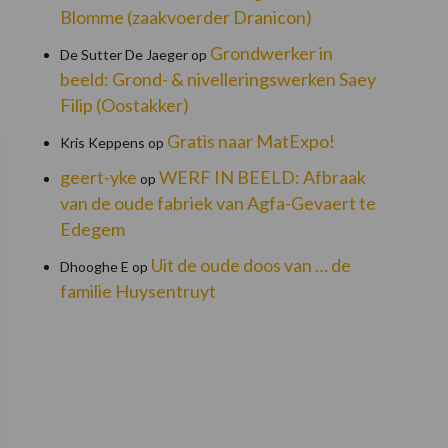
Blomme (zaakvoerder Dranicon)
Grondwerker in
De Sutter De Jaeger
op
beeld: Grond- & nivelleringswerken Saey
Filip (Oostakker)
Gratis naar MatExpo!
Kris Keppens
op
geert-yke
WERF IN BEELD: Afbraak
op
van de oude fabriek van Agfa-Gevaert te
Edegem
Uit de oude doos van … de
Dhooghe E
op
familie Huysentruyt