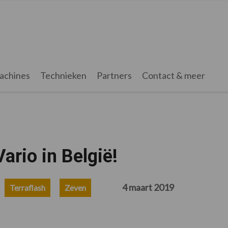
achines
Technieken
Partners
Contact & meer
ario in België!
4 maart 2019
Terraflash
Zeven