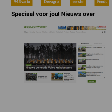
943 vario
Devagro
eerste
Fendt
Speciaal voor jou! Nieuws over