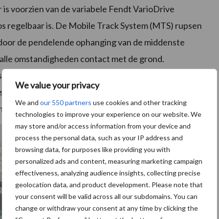
is voorzien van de variabele Fendt VarioDrive
os regelbaar is. De Mobile Track System (MTS) rupsen
 door de pendelende ophanging van de middenste
 alle omstandigheden contact met de grond.
 de Fendt 943 MT extra grip en stabiliteit tijdens
We value your privacy
s in natte omstandigheden. Daarnaast zorgt het
We and
our 550 partners
use cookies and other tracking
 de frees aan te drijven.
technologies to improve your experience on our website. We
may store and/or access information from your device and
process the personal data, such as your IP address and
browsing data, for purposes like providing you with
personalized ads and content, measuring marketing campaign
effectiveness, analyzing audience insights, collecting precise
geolocation data, and product development. Please note that
your consent will be valid across all our subdomains. You can
change or withdraw your consent at any time by clicking the