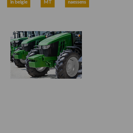
in belgie
MT
naessens