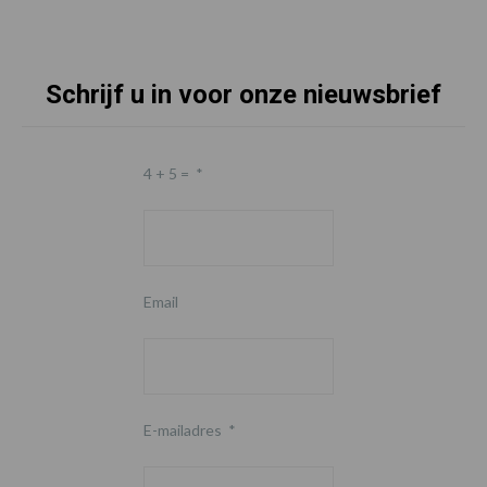
Schrijf u in voor onze nieuwsbrief
Footer
4 + 5 =
*
Email
E-mailadres
*