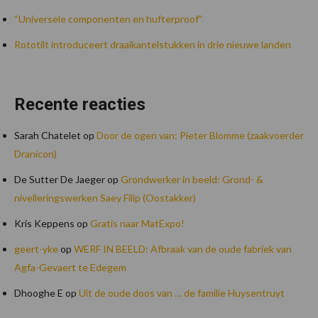
“Universele componenten en hufterproof”
Rototilt introduceert draaikantelstukken in drie nieuwe landen
Recente reacties
Sarah Chatelet
op
Door de ogen van: Pieter Blomme (zaakvoerder
Dranicon)
De Sutter De Jaeger
op
Grondwerker in beeld: Grond- &
nivelleringswerken Saey Filip (Oostakker)
Kris Keppens
op
Gratis naar MatExpo!
geert-yke
op
WERF IN BEELD: Afbraak van de oude fabriek van
Agfa-Gevaert te Edegem
Dhooghe E
op
Uit de oude doos van … de familie Huysentruyt