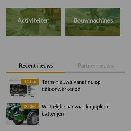
Activiteiten
Bouwmachines
Primaire
Recent nieuws
Partner nieuws
Sidebar
11 feb
Terra-nieuws vanaf nu op
deloonwerker.be
20 dec
Wettelijke aanvaardingsplicht
batterijen