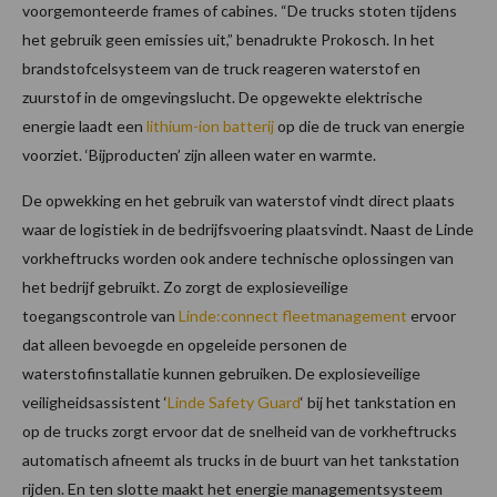
voorgemonteerde frames of cabines. “De trucks stoten tijdens
het gebruik geen emissies uit,” benadrukte Prokosch. In het
brandstofcelsysteem van de truck reageren waterstof en
zuurstof in de omgevingslucht. De opgewekte elektrische
energie laadt een
lithium-ion batterij
op die de truck van energie
voorziet. ‘Bijproducten’ zijn alleen water en warmte.
De opwekking en het gebruik van waterstof vindt direct plaats
waar de logistiek in de bedrijfsvoering plaatsvindt. Naast de Linde
vorkheftrucks worden ook andere technische oplossingen van
het bedrijf gebruikt. Zo zorgt de explosieveilige
toegangscontrole van
Linde:connect fleetmanagement
ervoor
dat alleen bevoegde en opgeleide personen de
waterstofinstallatie kunnen gebruiken. De explosieveilige
veiligheidsassistent ‘
Linde Safety Guard
‘ bij het tankstation en
op de trucks zorgt ervoor dat de snelheid van de vorkheftrucks
automatisch afneemt als trucks in de buurt van het tankstation
rijden. En ten slotte maakt het energie managementsysteem