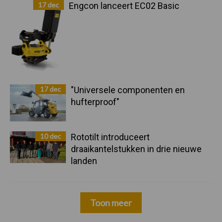
17 dec
Engcon lanceert EC02 Basic
17 dec
"Universele componenten en
hufterproof"
10 dec
Rototilt introduceert
draaikantelstukken in drie nieuwe
landen
Toon meer