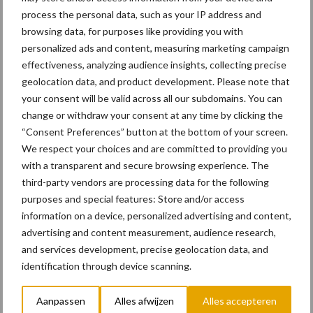
process the personal data, such as your IP address and
voorwaarden vorkheftrucks met brandstofcel geschikt voor de
browsing data, for purposes like providing you with
markt en nu al economisch rendabel zijn. Dit geldt vooral als er ter
personalized ads and content, measuring marketing campaign
plaatse al een waterstofinfrastructuur beschikbaar is of als zeer
effectiveness, analyzing audience insights, collecting precise
zuivere waterstof als afvalproduct in het bedrijfsproces wordt
geolocation data, and product development. Please note that
geproduceerd. Heftrucks met brandstofcel zijn ook geschikt voor
your consent will be valid across all our subdomains. You can
meerploegendienst met intensief gebruik en hoge jaarlijkse
change or withdraw your consent at any time by clicking the
inzetbaarheid binnenshuis of wanneer er beperkte ruimte is voor
“Consent Preferences” button at the bottom of your screen.
laad- of batterijwisselfaciliteiten, die ook opgeslagen moeten
We respect your choices and are committed to providing you
worden.
with a transparent and secure browsing experience. The
third-party vendors are processing data for the following
Eigen brandstofcelsystemen
purposes and special features: Store and/or access
information on a device, personalized advertising and content,
advertising and content measurement, audience research,
Parallel aan de aanleg van de waterstofinfrastructuur in
and services development, precise geolocation data, and
Aschaffenburg zet het moederbedrijf van Linde MH, KION
identification through device scanning.
GROUP AG, vaart zetten achter de ontwikkeling en productie
van eigen brandstofcelsystemen. Op de vakbeurs LogiMAT
Aanpassen
Alles afwijzen
Alles accepteren
presenteerde Linde MH het eerste van haar eigen 24-