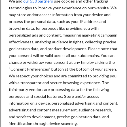
We and
our 550 partners
use cookies and other tracking
technologies to improve your experience on our website. We
may store and/or access information from your device and
Kies uit onderstaande thema's:
process the personal data, such as your IP address and
browsing data, for purposes like providing you with
personalized ads and content, measuring marketing campaign
effectiveness, analyzing audience insights, collecting precise
geolocation data, and product development. Please note that
Activiteiten
Bouwmachines
your consent will be valid across all our subdomains. You can
change or withdraw your consent at any time by clicking the
“Consent Preferences” button at the bottom of your screen.
We respect your choices and are committed to providing you
with a transparent and secure browsing experience. The
third-party vendors are processing data for the following
Primaire
Recent nieuws
Partner nieuws
purposes and special features: Store and/or access
Sidebar
information on a device, personalized advertising and content,
advertising and content measurement, audience research,
11 feb
Terra-nieuws vanaf nu op
and services development, precise geolocation data, and
deloonwerker.be
identification through device scanning.