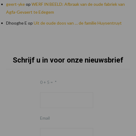
geert-yke
op
WERF IN BEELD: Afbraak van de oude fabriek van
Agfa-Gevaert te Edegem
Dhooghe E
op
Uit de oude doos van … de familie Huysentruyt
Schrijf u in voor onze nieuwsbrief
Footer
0 + 5 =
*
Email