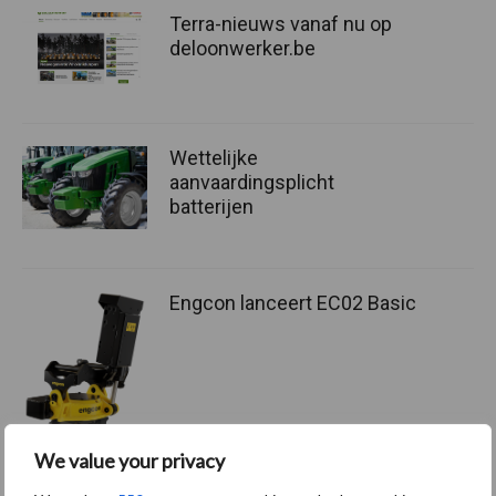
Terra-nieuws vanaf nu op
deloonwerker.be
Wettelijke
aanvaardingsplicht
batterijen
Engcon lanceert EC02 Basic
We value your privacy