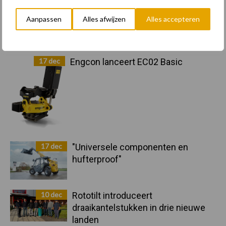
20 dec
Wettelijke aanvaardingsplicht
Aanpassen
Alles afwijzen
Alles accepteren
batterijen
17 dec
Engcon lanceert EC02 Basic
17 dec
"Universele componenten en
hufterproof"
10 dec
Rototilt introduceert
draaikantelstukken in drie nieuwe
landen