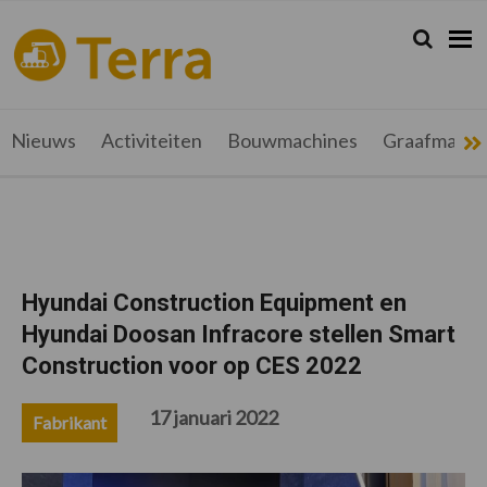
Spring
Door
Spring
Spring
naar
naar
naar
naar
Zoeken...
Zoek
terramag.be
Alles
de
de
de
de
hoofdnavigatie
hoofd
eerste
voettekst
over
inhoud
sidebar
grondverzet,
recyclage
Nieuws
Activiteiten
Bouwmachines
Graafmachi
en
werftransport
Hyundai Construction Equipment en
Hyundai Doosan Infracore stellen Smart
Construction voor op CES 2022
17 januari 2022
Fabrikant