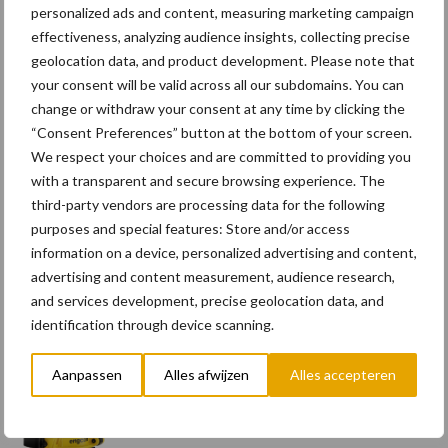
personalized ads and content, measuring marketing campaign
effectiveness, analyzing audience insights, collecting precise
geolocation data, and product development. Please note that
your consent will be valid across all our subdomains. You can
Primaire
change or withdraw your consent at any time by clicking the
Recent nieuws
Partner nieuws
“Consent Preferences” button at the bottom of your screen.
Sidebar
We respect your choices and are committed to providing you
11 feb
Terra-nieuws vanaf nu op
with a transparent and secure browsing experience. The
deloonwerker.be
third-party vendors are processing data for the following
purposes and special features: Store and/or access
20 dec
Wettelijke aanvaardingsplicht
information on a device, personalized advertising and content,
batterijen
advertising and content measurement, audience research,
and services development, precise geolocation data, and
identification through device scanning.
17 dec
Engcon lanceert EC02 Basic
Aanpassen
Alles afwijzen
Alles accepteren