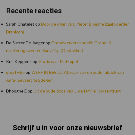
Recente reacties
Sarah Chatelet
op
Door de ogen van: Pieter Blomme (zaakvoerder
Dranicon)
De Sutter De Jaeger
op
Grondwerker in beeld: Grond- &
nivelleringswerken Saey Filip (Oostakker)
Kris Keppens
op
Gratis naar MatExpo!
geert-yke
op
WERF IN BEELD: Afbraak van de oude fabriek van
Agfa-Gevaert te Edegem
Dhooghe E
op
Uit de oude doos van … de familie Huysentruyt
Schrijf u in voor onze nieuwsbrief
Footer