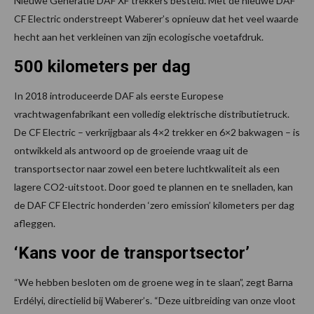
Nieuwe Generatie DAF XF trekkers besteld. Met de nieuwe DAF
CF Electric onderstreept Waberer’s opnieuw dat het veel waarde
hecht aan het verkleinen van zijn ecologische voetafdruk.
500 kilometers per dag
In 2018 introduceerde DAF als eerste Europese
vrachtwagenfabrikant een volledig elektrische distributietruck.
De CF Electric – verkrijgbaar als 4×2 trekker en 6×2 bakwagen – is
ontwikkeld als antwoord op de groeiende vraag uit de
transportsector naar zowel een betere luchtkwaliteit als een
lagere CO2-uitstoot. Door goed te plannen en te snelladen, kan
de DAF CF Electric honderden ‘zero emission’ kilometers per dag
afleggen.
‘Kans voor de transportsector’
“We hebben besloten om de groene weg in te slaan”, zegt Barna
Erdélyi, directielid bij Waberer’s. “Deze uitbreiding van onze vloot