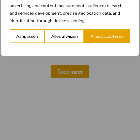
"Universele componenten en
advertising and content measurement, audience research,
hufterproof"
and services development, precise geolocation data, and
identification through device scanning.
10 dec
Rototilt introduceert
Aanpassen
Alles afwijzen
Alles accepteren
draaikantelstukken in drie nieuwe
landen
Toon meer