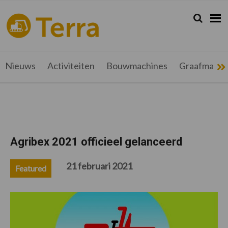
Spring
Door
Spring
Spring
naar
naar
naar
naar
Zoeken...
Zoek
terramag.be
Alles
de
de
de
de
hoofdnavigatie
hoofd
eerste
voettekst
over
inhoud
sidebar
grondverzet,
recyclage
Nieuws
Activiteiten
Bouwmachines
Graafmachi
en
werftransport
Agribex 2021 officieel gelanceerd
21 februari 2021
Featured