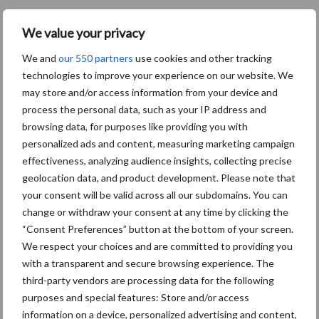
Primaire
Recent nieuws
Partner nieuws
We value your privacy
Sidebar
We and
our 550 partners
use cookies and other tracking
11 feb
Terra-nieuws vanaf nu op
technologies to improve your experience on our website. We
deloonwerker.be
may store and/or access information from your device and
process the personal data, such as your IP address and
browsing data, for purposes like providing you with
20 dec
Wettelijke aanvaardingsplicht
personalized ads and content, measuring marketing campaign
batterijen
effectiveness, analyzing audience insights, collecting precise
geolocation data, and product development. Please note that
your consent will be valid across all our subdomains. You can
17 dec
Engcon lanceert EC02 Basic
change or withdraw your consent at any time by clicking the
“Consent Preferences” button at the bottom of your screen.
We respect your choices and are committed to providing you
with a transparent and secure browsing experience. The
third-party vendors are processing data for the following
purposes and special features: Store and/or access
information on a device, personalized advertising and content,
17 dec