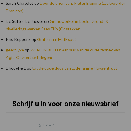
Sarah Chatelet
op
Door de ogen van: Pieter Blomme (zaakvoerder
Dranicon)
De Sutter De Jaeger
op
Grondwerker in beeld: Grond- &
nivelleringswerken Saey Filip (Oostakker)
Kris Keppens
op
Gratis naar MatExpo!
geert-yke
op
WERF IN BEELD: Afbraak van de oude fabriek van
Agfa-Gevaert te Edegem
Dhooghe E
op
Uit de oude doos van … de familie Huysentruyt
Schrijf u in voor onze nieuwsbrief
Footer
6 + 7 =
*