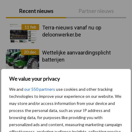
Primaire
Recent nieuws
Partner nieuws
Sidebar
11 feb
Terra-nieuws vanaf nu op
deloonwerker.be
20 dec
Wettelijke aanvaardingsplicht
batterijen
We value your privacy
17 dec
Engcon lanceert EC02 Basic
We and
our 550 partners
use cookies and other tracking
technologies to improve your experience on our website. We
may store and/or access information from your device and
process the personal data, such as your IP address and
browsing data, for purposes like providing you with
personalized ads and content, measuring marketing campaign
17 dec
"Universele componenten en
effectiveness, analyzing audience insights, collecting precise