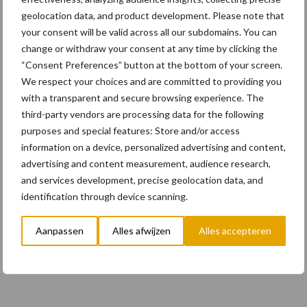
hufterproof"
geolocation data, and product development. Please note that
your consent will be valid across all our subdomains. You can
change or withdraw your consent at any time by clicking the
10 dec
Rototilt introduceert
“Consent Preferences” button at the bottom of your screen.
draaikantelstukken in drie nieuwe
We respect your choices and are committed to providing you
landen
with a transparent and secure browsing experience. The
third-party vendors are processing data for the following
purposes and special features: Store and/or access
information on a device, personalized advertising and content,
Toon meer
advertising and content measurement, audience research,
and services development, precise geolocation data, and
identification through device scanning.
Aanpassen
Alles afwijzen
Alles accepteren