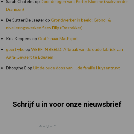
Sarah Chatelet
op
Door de ogen van: Pieter Blomme (zaakvoerder
Dranicon)
De Sutter De Jaeger
op
Grondwerker in beeld: Grond- &
nivelleringswerken Saey Filip (Oostakker)
Kris Keppens
op
Gratis naar MatExpo!
geert-yke
op
WERF IN BEELD: Afbraak van de oude fabriek van
Agfa-Gevaert te Edegem
Dhooghe E
op
Uit de oude doos van … de familie Huysentruyt
Schrijf u in voor onze nieuwsbrief
Footer
4 + 8 =
*