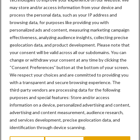
Kies uit onderstaande thema's:
may store and/or access information from your device and
process the personal data, such as your IP address and
browsing data, for purposes like providing you with
personalized ads and content, measuring marketing campaign
effectiveness, analyzing audience insights, collecting precise
Activiteiten
Bouwmachines
geolocation data, and product development. Please note that
your consent will be valid across all our subdomains. You can
change or withdraw your consent at any time by clicking the
“Consent Preferences” button at the bottom of your screen.
We respect your choices and are committed to providing you
Primaire
with a transparent and secure browsing experience. The
Recent nieuws
Partner nieuws
third-party vendors are processing data for the following
Sidebar
purposes and special features: Store and/or access
11 feb
Terra-nieuws vanaf nu op
information on a device, personalized advertising and content,
deloonwerker.be
advertising and content measurement, audience research,
and services development, precise geolocation data, and
identification through device scanning.
20 dec
Wettelijke aanvaardingsplicht
batterijen