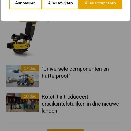
Aanpassen
Alles afwijzen
Alles accepteren
17 dec
Engcon lanceert EC02 Basic
17 dec
"Universele componenten en
hufterproof"
10 dec
Rototilt introduceert
draaikantelstukken in drie nieuwe
landen