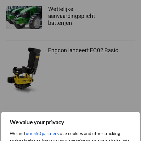
Wettelijke
aanvaardingsplicht
batterijen
Engcon lanceert EC02 Basic
We value your privacy
Meer lezen?
We and
our 550 partners
use cookies and other tracking
technologies to improve your experience on our website. We