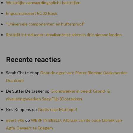
Wettelijke aanvaardingsplicht batterijen
Engcon lanceert EC02 Basic
“Universele componenten en hufterproof”
Rototilt introduceert draaikantelstukken in drie nieuwe landen
Recente reacties
Sarah Chatelet
op
Door de ogen van: Pieter Blomme (zaakvoerder
Dranicon)
De Sutter De Jaeger
op
Grondwerker in beeld: Grond- &
nivelleringswerken Saey Filip (Oostakker)
Kris Keppens
op
Gratis naar MatExpo!
geert-yke
op
WERF IN BEELD: Afbraak van de oude fabriek van
Agfa-Gevaert te Edegem