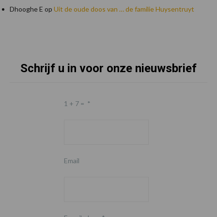
Dhooghe E
op
Uit de oude doos van … de familie Huysentruyt
Schrijf u in voor onze nieuwsbrief
Footer
1 + 7 =
*
Email