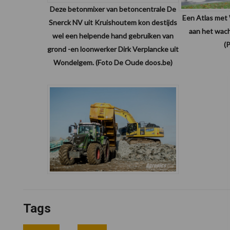
Deze betonmixer van betoncentrale De
Een Atlas me
Snerck NV uit Kruishoutem kon destijds
aan het wach
wel een helpende hand gebruiken van
(
grond -en loonwerker Dirk Verplancke uit
Wondelgem. (Foto De Oude doos.be)
Tags