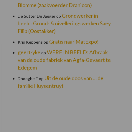
Blomme (zaakvoerder Dranicon)
Grondwerker in
De Sutter De Jaeger
op
beeld: Grond- & nivelleringswerken Saey
Filip (Oostakker)
Gratis naar MatExpo!
Kris Keppens
op
geert-yke
WERF IN BEELD: Afbraak
op
van de oude fabriek van Agfa-Gevaert te
Edegem
Uit de oude doos van … de
Dhooghe E
op
familie Huysentruyt