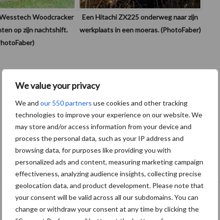
t Wesstech Woodcracker
Een Hitachi ZX225 onderweg naar zijn
ten op zijn nachtshift.
werkplaats in een moeras. (PhotoFaber)
PhotoFaber)
We value your privacy
We and
our 550 partners
use cookies and other tracking
technologies to improve your experience on our website. We
may store and/or access information from your device and
process the personal data, such as your IP address and
browsing data, for purposes like providing you with
personalized ads and content, measuring marketing campaign
effectiveness, analyzing audience insights, collecting precise
geolocation data, and product development. Please note that
your consent will be valid across all our subdomains. You can
change or withdraw your consent at any time by clicking the