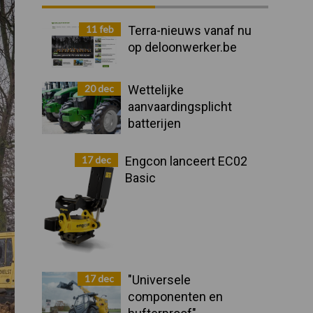
Sidebar
11 feb
Terra-nieuws vanaf nu
op deloonwerker.be
20 dec
Wettelijke
aanvaardingsplicht
batterijen
17 dec
Engcon lanceert EC02
Basic
17 dec
"Universele
componenten en