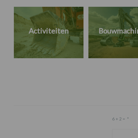
Activiteiten
Bouwmachi
Footer
6 + 2 =
*