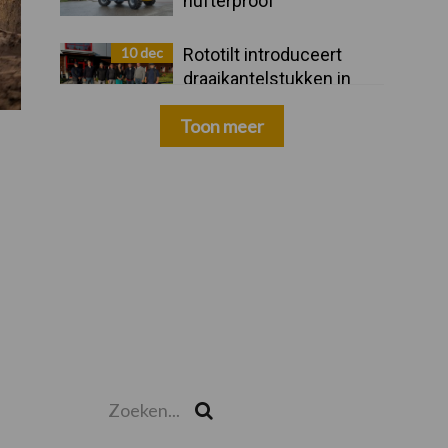
hufterproof"
10 dec
Rototilt introduceert
draaikantelstukken in
drie nieuwe landen
Toon meer
Zoeken...
Zoek