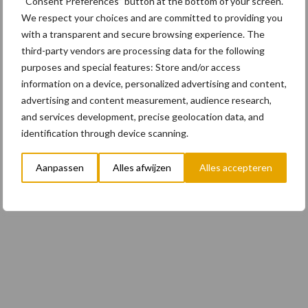
“Consent Preferences” button at the bottom of your screen.
We respect your choices and are committed to providing you
with a transparent and secure browsing experience. The
third-party vendors are processing data for the following
purposes and special features: Store and/or access
information on a device, personalized advertising and content,
advertising and content measurement, audience research,
and services development, precise geolocation data, and
identification through device scanning.
Aanpassen
Alles afwijzen
Alles accepteren