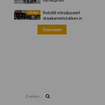
hufterproof"
10 dec
Rototilt introduceert
draaikantelstukken in
drie nieuwe landen
Toon meer
Zoeken...
Zoek