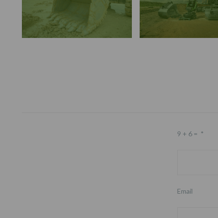
Footer
9 + 6 =
*
Email