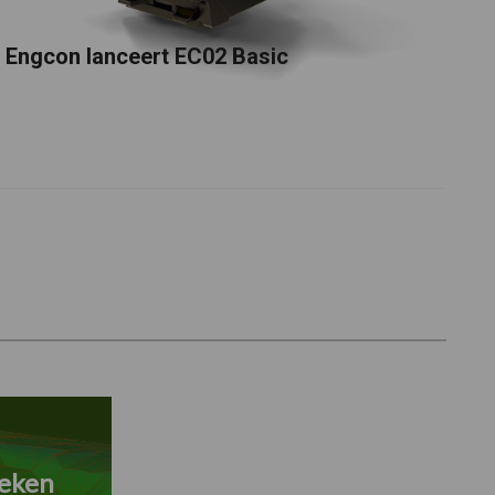
Engcon lanceert EC02 Basic
eken