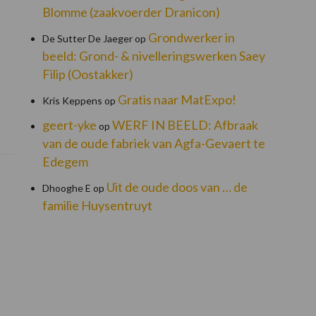
Blomme (zaakvoerder Dranicon)
Grondwerker in
De Sutter De Jaeger
op
beeld: Grond- & nivelleringswerken Saey
Filip (Oostakker)
Gratis naar MatExpo!
Kris Keppens
op
geert-yke
WERF IN BEELD: Afbraak
op
van de oude fabriek van Agfa-Gevaert te
Edegem
Uit de oude doos van … de
Dhooghe E
op
familie Huysentruyt