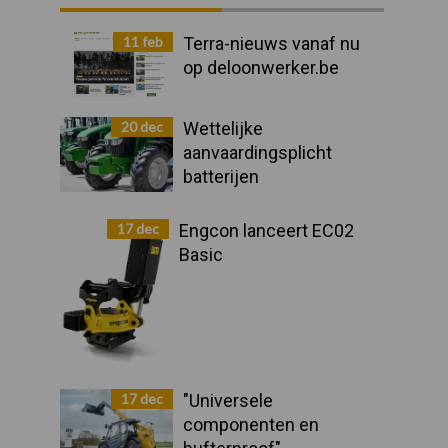
Sidebar
11 feb
Terra-nieuws vanaf nu
op deloonwerker.be
20 dec
Wettelijke
aanvaardingsplicht
batterijen
17 dec
Engcon lanceert EC02
Basic
17 dec
"Universele
componenten en