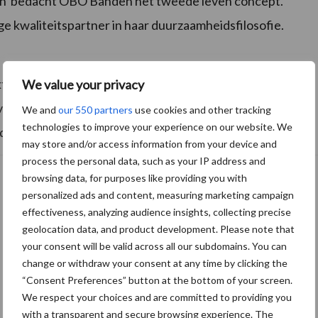
sen bedacht OBO Banden het tweede leven concept.
kwaliteitspartner in haar duurzaamheidsfilosofie.
kt verwacht OBO Banden een forse toename in het
We value your privacy
koop en logistiek zullen op korte termijn uit gaan
We and
our 550 partners
use cookies and other tracking
technologies to improve your experience on our website. We
n de productie plaatsvinden.
may store and/or access information from your device and
process the personal data, such as your IP address and
browsing data, for purposes like providing you with
personalized ads and content, measuring marketing campaign
effectiveness, analyzing audience insights, collecting precise
geolocation data, and product development. Please note that
your consent will be valid across all our subdomains. You can
change or withdraw your consent at any time by clicking the
“Consent Preferences” button at the bottom of your screen.
We respect your choices and are committed to providing you
with a transparent and secure browsing experience. The