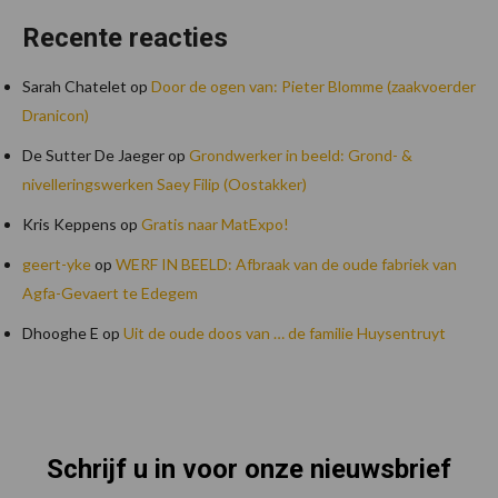
Recente reacties
Sarah Chatelet
op
Door de ogen van: Pieter Blomme (zaakvoerder
Dranicon)
De Sutter De Jaeger
op
Grondwerker in beeld: Grond- &
nivelleringswerken Saey Filip (Oostakker)
Kris Keppens
op
Gratis naar MatExpo!
geert-yke
op
WERF IN BEELD: Afbraak van de oude fabriek van
Agfa-Gevaert te Edegem
Dhooghe E
op
Uit de oude doos van … de familie Huysentruyt
Schrijf u in voor onze nieuwsbrief
Footer