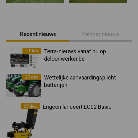
Primaire
Recent nieuws
Partner nieuws
Sidebar
11 feb
Terra-nieuws vanaf nu op
deloonwerker.be
20 dec
Wettelijke aanvaardingsplicht
batterijen
17 dec
Engcon lanceert EC02 Basic