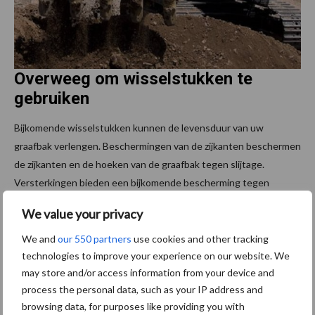
Overweeg om wisselstukken te
gebruiken
Bijkomende wisselstukken kunnen de levensduur van uw
graafbak verlengen. Beschermingen van de zijkanten beschermen
de zijkanten en de hoeken van de graafbak tegen slijtage.
Versterkingen bieden een bijkomende bescherming tegen
hardnekkig materiaal aan de binnenkant van de graafbak.
We value your privacy
Horizontale, mechanisch bevestigde zijplaten bieden extra
bescherming aan de buitenkant van de graafbak. Graaf
We and
our 550 partners
use cookies and other tracking
gemakkelijker in materialen met een zijsnijder of spadeblad voor
technologies to improve your experience on our website. We
may store and/or access information from your device and
de onderkant van uw bak.
process the personal data, such as your IP address and
Verzamel dus de nodige informatie voor u uw keuze maakt
browsing data, for purposes like providing you with