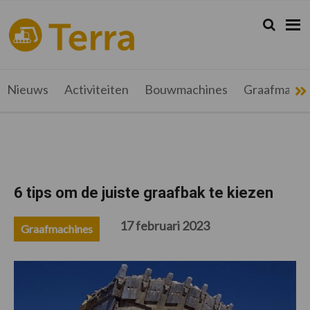
Spring
Door
Spring
Spring
naar
naar
naar
naar
Zoeken...
Zoek
terramag.be
Alles
de
de
de
de
hoofdnavigatie
hoofd
eerste
voettekst
over
inhoud
sidebar
grondverzet,
recyclage
Nieuws
Activiteiten
Bouwmachines
Graafmachi
en
werftransport
6 tips om de juiste graafbak te kiezen
17 februari 2023
Graafmachines