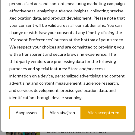
personalized ads and content, measuring marketing campaign
effectiveness, analyzing audience insights, collecting precise
geolocation data, and product development. Please note that
Bron – bm-CAT
your consent will be valid across all our subdomains. You can
Speciaal voor jou! Nieuws over
change or withdraw your consent at any time by clicking the
“Consent Preferences” button at the bottom of your screen.
graafmachines
We respect your choices and are committed to providing you
with a transparent and secure browsing experience. The
Engcon lanceert EC02 Basic
third-party vendors are processing data for the following
purposes and special features: Store and/or access
information on a device, personalized advertising and content,
advertising and content measurement, audience research,
and services development, precise geolocation data, and
identification through device scanning.
Aanpassen
Alles afwijzen
Alles accepteren
Rototilt introduceert
draaikantelstukken in drie