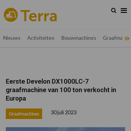
Spring
Door
Spring
Spring
naar
naar
naar
naar
Zoeken...
Zoek
terramag.be
Alles
de
de
de
de
hoofdnavigatie
hoofd
eerste
voettekst
over
inhoud
sidebar
grondverzet,
recyclage
Nieuws
Activiteiten
Bouwmachines
Graafmachi
en
werftransport
Eerste Develon DX1000LC-7
graafmachine van 100 ton verkocht in
Europa
30 juli 2023
Graafmachines