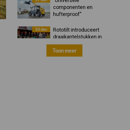
"Universele
componenten en
hufterproof"
10 dec
Rototilt introduceert
draaikantelstukken in
drie nieuwe landen
Toon meer
Zoeken...