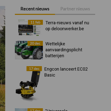
Recent nieuws
Partner nieuws
Primaire
Sidebar
11 feb
Terra-nieuws vanaf nu
op deloonwerker.be
20 dec
Wettelijke
aanvaardingsplicht
batterijen
17 dec
Engcon lanceert EC02
Basic
17 dec