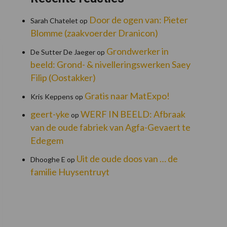
Door de ogen van: Pieter
Sarah Chatelet
op
Blomme (zaakvoerder Dranicon)
Grondwerker in
De Sutter De Jaeger
op
beeld: Grond- & nivelleringswerken Saey
Filip (Oostakker)
Gratis naar MatExpo!
Kris Keppens
op
geert-yke
WERF IN BEELD: Afbraak
op
van de oude fabriek van Agfa-Gevaert te
Edegem
Uit de oude doos van … de
Dhooghe E
op
familie Huysentruyt