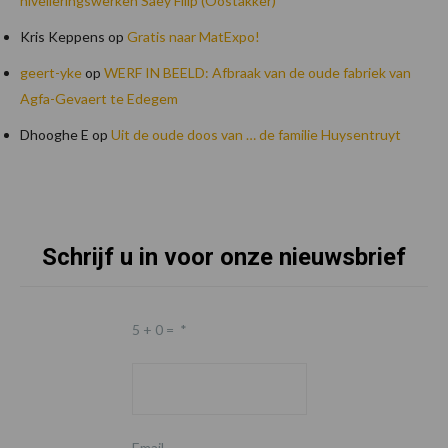
nivelleringswerken Saey Filip (Oostakker)
Kris Keppens
op
Gratis naar MatExpo!
geert-yke
op
WERF IN BEELD: Afbraak van de oude fabriek van
Agfa-Gevaert te Edegem
Dhooghe E
op
Uit de oude doos van … de familie Huysentruyt
Schrijf u in voor onze nieuwsbrief
Footer
5 + 0 =
*
Email