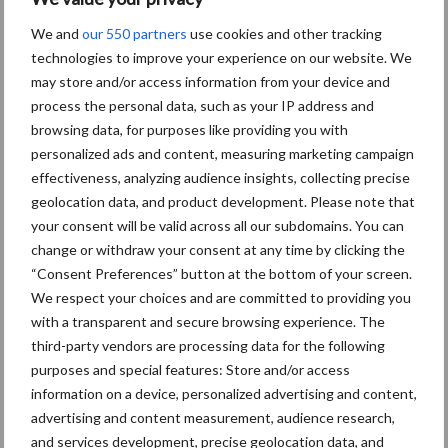
Terra-nieuws vanaf nu op
deloonwerker.be
We and
our 550 partners
use cookies and other tracking
technologies to improve your experience on our website. We
may store and/or access information from your device and
20 dec
Wettelijke aanvaardingsplicht
process the personal data, such as your IP address and
batterijen
browsing data, for purposes like providing you with
personalized ads and content, measuring marketing campaign
effectiveness, analyzing audience insights, collecting precise
17 dec
Engcon lanceert EC02 Basic
geolocation data, and product development. Please note that
your consent will be valid across all our subdomains. You can
change or withdraw your consent at any time by clicking the
“Consent Preferences” button at the bottom of your screen.
We respect your choices and are committed to providing you
with a transparent and secure browsing experience. The
third-party vendors are processing data for the following
17 dec
"Universele componenten en
purposes and special features: Store and/or access
hufterproof"
information on a device, personalized advertising and content,
advertising and content measurement, audience research,
and services development, precise geolocation data, and
10 dec
Rototilt introduceert