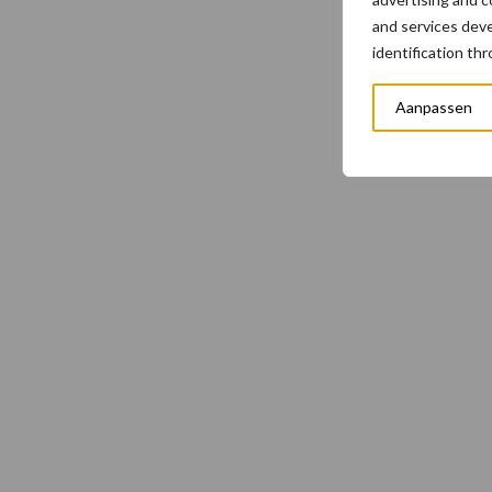
and services dev
identification th
Aanpassen