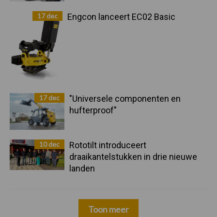
17 dec
Engcon lanceert EC02 Basic
17 dec
"Universele componenten en
hufterproof"
10 dec
Rototilt introduceert
draaikantelstukken in drie nieuwe
landen
Toon meer