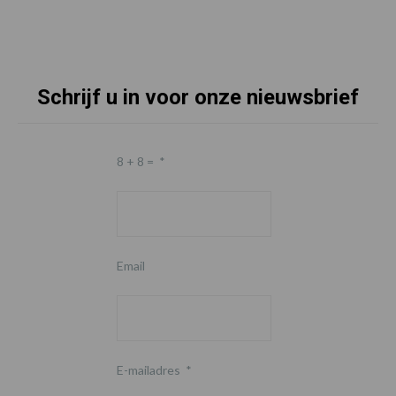
Schrijf u in voor onze nieuwsbrief
Footer
8 + 8 =
*
Email
E-mailadres
*