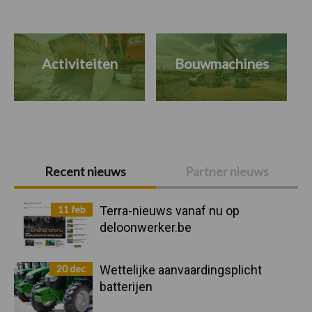
Activiteiten
Bouwmachines
Primaire
Recent nieuws
Partner nieuws
Sidebar
11 feb
Terra-nieuws vanaf nu op
deloonwerker.be
20 dec
Wettelijke aanvaardingsplicht
batterijen