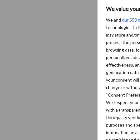
We value your
We and
our 550 
technologies to 
may store and/or 
process the perso
browsing data, fo
personalized ads
effectiveness, an
geolocation data
your consent will
change or withdra
“Consent Prefere
We respect your 
with a transpare
third-party vendo
purposes and spec
information on a 
advertising and 