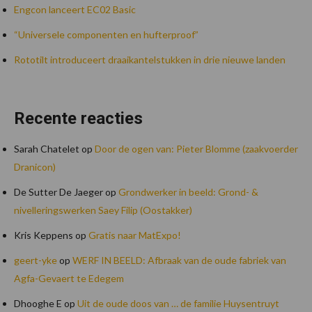
Engcon lanceert EC02 Basic
“Universele componenten en hufterproof”
Rototilt introduceert draaikantelstukken in drie nieuwe landen
Recente reacties
Sarah Chatelet
op
Door de ogen van: Pieter Blomme (zaakvoerder
Dranicon)
De Sutter De Jaeger
op
Grondwerker in beeld: Grond- &
nivelleringswerken Saey Filip (Oostakker)
Kris Keppens
op
Gratis naar MatExpo!
geert-yke
op
WERF IN BEELD: Afbraak van de oude fabriek van
Agfa-Gevaert te Edegem
Dhooghe E
op
Uit de oude doos van … de familie Huysentruyt