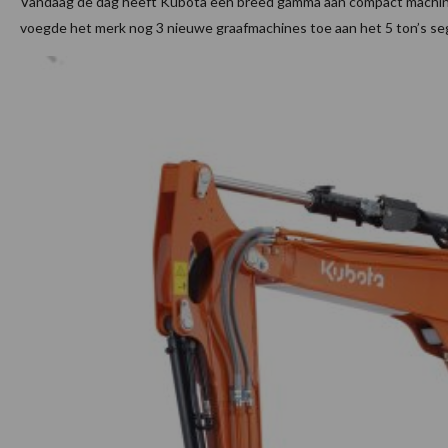
Vandaag de dag heeft Kubota een breed gamma aan compact machines
voegde het merk nog 3 nieuwe graafmachines toe aan het 5 ton’s segm