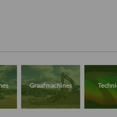
nes
Graafmachines
Techni