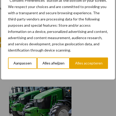
“Consent Preferences” button at the bottom of your screen.
We respect your choices and are committed to providing you
dom het gebouw gedeeltelijk verwijderd.
with a transparent and secure browsing experience. The
third-party vendors are processing data for the following
purposes and special features: Store and/or access
information on a device, personalized advertising and content,
advertising and content measurement, audience research,
olition
Sint pieters
Volvo
and services development, precise geolocation data, and
identification through device scanning.
Aanpassen
Alles afwijzen
Alles accepteren