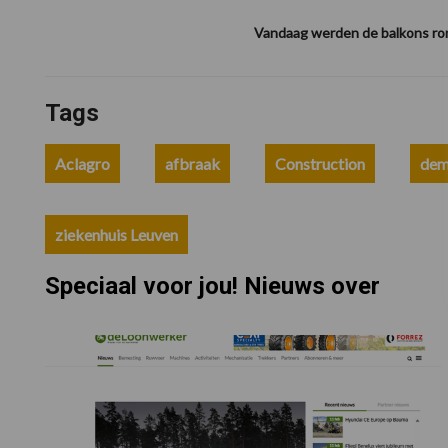
Vandaag werden de balkons ron
Tags
Aclagro
afbraak
Construction
dem
ziekenhuis Leuven
Speciaal voor jou! Nieuws over