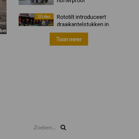
hufterproof"
10 dec
Rototilt introduceert
draaikantelstukken in
drie nieuwe landen
Toon meer
Zoeken...
Zoek