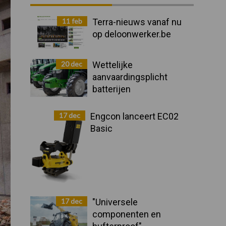
Sidebar
11 feb
Terra-nieuws vanaf nu
op deloonwerker.be
20 dec
Wettelijke
aanvaardingsplicht
batterijen
17 dec
Engcon lanceert EC02
Basic
17 dec
"Universele
componenten en