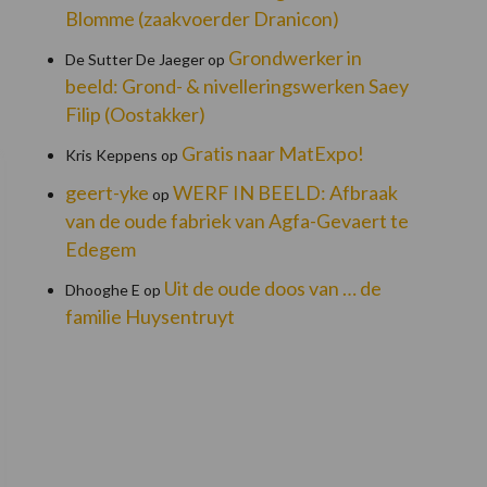
Blomme (zaakvoerder Dranicon)
Grondwerker in
De Sutter De Jaeger
op
beeld: Grond- & nivelleringswerken Saey
Filip (Oostakker)
Gratis naar MatExpo!
Kris Keppens
op
geert-yke
WERF IN BEELD: Afbraak
op
van de oude fabriek van Agfa-Gevaert te
Edegem
Uit de oude doos van … de
Dhooghe E
op
familie Huysentruyt