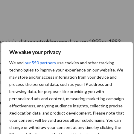
kenhuis, dat opgetrokken werd tussen 1955 en 1983,
ijze olifant’ werd verschillende keren in de volksmond
We value your privacy
ctuur stond in schril contrast met het mooie
We and
our 550 partners
use cookies and other tracking
technologies to improve your experience on our website. We
 al enkele jaar leeg. Vandaag begon dan eindelijk de
may store and/or access information from your device and
n verhaal dat lang genoeg geduurd heeft en plaats
process the personal data, such as your IP address and
 van 6 hectare worden namelijk meer dan 500
browsing data, for purposes like providing you with
personalized ads and content, measuring marketing campaign
n woonzorgcentrum en een welzijnstoren gebouwd.
effectiveness, analyzing audience insights, collecting precise
rden aangelegd. Als kers op de taart bouwt Leuven ook
geolocation data, and product development. Please note that
your consent will be valid across all our subdomains. You can
de van de sloop staat gepland voor april 2021.
change or withdraw your consent at any time by clicking the