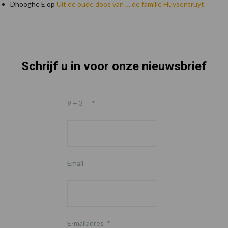
Dhooghe E
op
Uit de oude doos van … de familie Huysentruyt
Schrijf u in voor onze nieuwsbrief
Footer
9 + 3 =
*
Email
E-mailadres
*