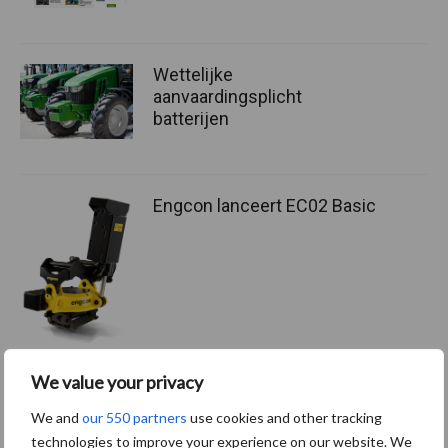
Wettelijke
aanvaardingsplicht
batterijen
Engcon lanceert EC02 Basic
We value your privacy
We and
our 550 partners
use cookies and other tracking
Kies uit onderstaande thema's:
technologies to improve your experience on our website. We