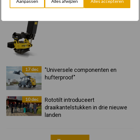
Aanpassen
Alles afwijzen
Alles accepteren
17 dec
Engcon lanceert EC02 Basic
17 dec
"Universele componenten en
hufterproof"
10 dec
Rototilt introduceert
draaikantelstukken in drie nieuwe
landen