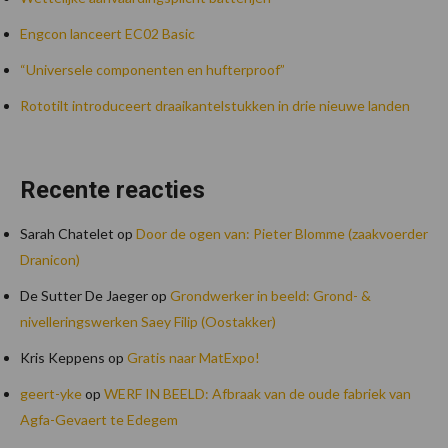
Engcon lanceert EC02 Basic
“Universele componenten en hufterproof”
Rototilt introduceert draaikantelstukken in drie nieuwe landen
Recente reacties
Sarah Chatelet
op
Door de ogen van: Pieter Blomme (zaakvoerder
Dranicon)
De Sutter De Jaeger
op
Grondwerker in beeld: Grond- &
nivelleringswerken Saey Filip (Oostakker)
Kris Keppens
op
Gratis naar MatExpo!
geert-yke
op
WERF IN BEELD: Afbraak van de oude fabriek van
Agfa-Gevaert te Edegem