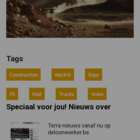
Tags
Construction
electric
Expo
FE
Mat
Trucks
Volvo
Speciaal voor jou! Nieuws over
Terra-nieuws vanaf nu op
deloonwerker.be