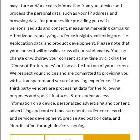
may store and/or access information from your device and
process the personal data, such as your IP address and
browsing data, for purposes like providing you with
personalized ads and content, measuring marketing campaign
Activiteiten
Bouwmachines
effectiveness, analyzing audience insights, collecting precise
geolocation data, and product development. Please note that
your consent will be valid across all our subdomains. You can
change or withdraw your consent at any time by clicking the
“Consent Preferences” button at the bottom of your screen.
We respect your choices and are committed to providing you
Primaire
with a transparent and secure browsing experience. The
Recent nieuws
Partner nieuws
third-party vendors are processing data for the following
Sidebar
purposes and special features: Store and/or access
11 feb
Terra-nieuws vanaf nu op
information on a device, personalized advertising and content,
deloonwerker.be
advertising and content measurement, audience research,
and services development, precise geolocation data, and
identification through device scanning.
20 dec
Wettelijke aanvaardingsplicht
batterijen