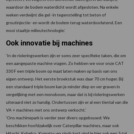
waardoor de bodem waterdicht wordt afgesloten. Na enkele
weken verdwijnt die gel -in tegenstelling tot beton of
groutinjectie- en wordt de bodem terug waterdoorlatend. Een
mooi staaltje milieutechnologie.’
Ook innovatie bij machines
‘In de rioleringswerken zijn er soms zeer specifieke taken, die om
een aangepaste machine vragen. Zo hebben we voor onze CAT
330 F een triple boom op maat laten maken op basis van ons
eigen ontwerp. Het eerste broekstuk was daar 70 cm hoger. Bij
een standaard triple boom kan je minder diep en ver graven in
vergelijking met een monoboom, maar dat is bij rioleringswerken
uiteraard niet zo handig. Ondertussen zijn er al een tiental van die
VA + machines met ons ontwerp verkocht.’
‘Ons machinepark is verder zeer divers opgebouwd: We
beschikken hoofdzakelijk over Caterpillar machines, maar ook
Hitachi, Kobelco, Komatsu en sinds kort vind je hier ook een 3-tal