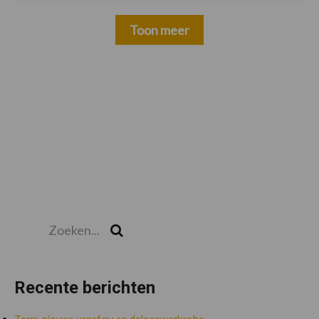
Toon meer
Zoeken...
Zoek
Recente berichten
Terra-nieuws vanaf nu op deloonwerker.be