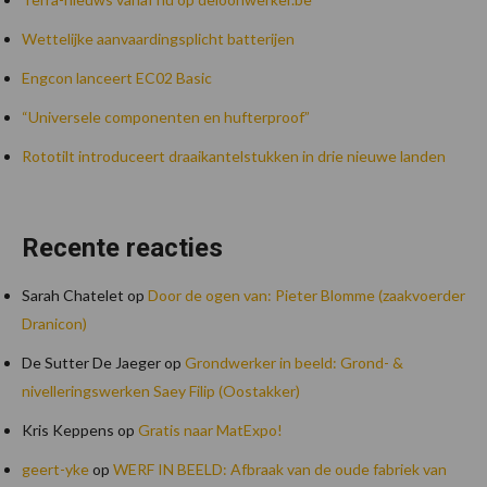
Wettelijke aanvaardingsplicht batterijen
Engcon lanceert EC02 Basic
“Universele componenten en hufterproof”
Rototilt introduceert draaikantelstukken in drie nieuwe landen
Recente reacties
Sarah Chatelet
op
Door de ogen van: Pieter Blomme (zaakvoerder
Dranicon)
De Sutter De Jaeger
op
Grondwerker in beeld: Grond- &
nivelleringswerken Saey Filip (Oostakker)
Kris Keppens
op
Gratis naar MatExpo!
geert-yke
op
WERF IN BEELD: Afbraak van de oude fabriek van