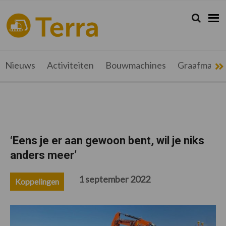
Spring
Door
Spring
Spring
naar
naar
naar
naar
Zoeken...
Zoek
terramag.be
Alles
de
de
de
de
hoofdnavigatie
hoofd
eerste
voettekst
over
inhoud
sidebar
grondverzet,
recyclage
Nieuws
Activiteiten
Bouwmachines
Graafmachi
en
werftransport
‘Eens je er aan gewoon bent, wil je niks
anders meer’
1 september 2022
Koppelingen