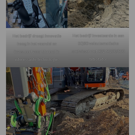
Het bedrijf investeerde in een
Het bedrijf draagt innovatie
SQ80 volautomatische
hoog in het vaandel en
snelwissel met X32 SQ80/S80
investeert voortdurend in
tiltrotator.
interessante technologie.