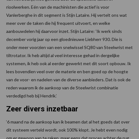
rioolwerken. Eén van de machinisten die actief is voor
Vanlerberghe in dit segment is Stijn Lataire. Hij vertelt ons wat
meer over de taken die hij frequent uitvoert, en welke
aanbouwdelen hij daarvoor inzet. Stijn Lataire: ’Ik werk sinds
december vorig jaar op een gloednieuwe Liebherr 930. Die is
onder meer voorzien van een snelwissel SQ80 van Steelwrist met
tiltrotator. Ik heb altijd al veel interesse gehad in dergelijke
systemen, ik heb ook al eerder gewerkt met dit soort opbouw. Ik
lees bovendien veel over de materie en ben goed op de hoogte
van de voor- en nadelen van de diverse aanbieders. Dat is ook de
reden waarom ik de aankoop van de Steelwrist combinatie
verdedigd heb bij Hendrik.’
Zeer divers inzetbaar
‘6 maand na de aankoop kan ik beamen dat al het goeds dat over
dit systeem verteld wordt, ook 100% klopt. Je hebt even nodig
om er gewoon aan te raken, maar eens dat proces achter de rug