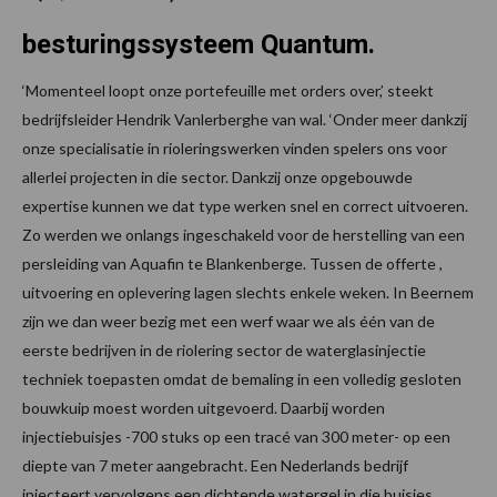
besturingssysteem Quantum.
‘Momenteel loopt onze portefeuille met orders over,’ steekt
bedrijfsleider Hendrik Vanlerberghe van wal. ‘Onder meer dankzij
onze specialisatie in rioleringswerken vinden spelers ons voor
allerlei projecten in die sector. Dankzij onze opgebouwde
expertise kunnen we dat type werken snel en correct uitvoeren.
Zo werden we onlangs ingeschakeld voor de herstelling van een
persleiding van Aquafin te Blankenberge. Tussen de offerte ,
uitvoering en oplevering lagen slechts enkele weken. In Beernem
zijn we dan weer bezig met een werf waar we als één van de
eerste bedrijven in de riolering sector de waterglasinjectie
techniek toepasten omdat de bemaling in een volledig gesloten
bouwkuip moest worden uitgevoerd. Daarbij worden
injectiebuisjes -700 stuks op een tracé van 300 meter- op een
diepte van 7 meter aangebracht. Een Nederlands bedrijf
injecteert vervolgens een dichtende watergel in die buisjes,