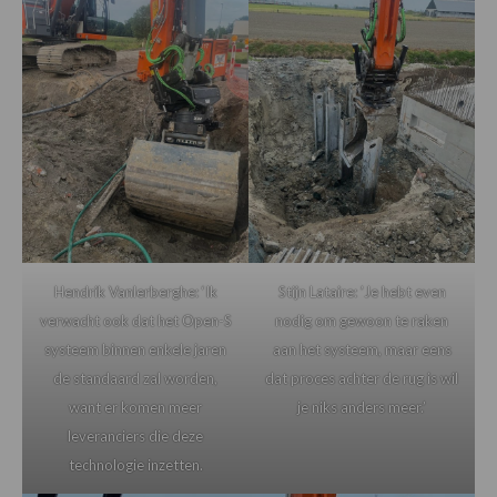
Hendrik Vanlerberghe: ‘Ik
Stijn Lataire: ’Je hebt even
verwacht ook dat het Open-S
nodig om gewoon te raken
systeem binnen enkele jaren
aan het systeem, maar eens
de standaard zal worden,
dat proces achter de rug is wil
want er komen meer
je niks anders meer.’
leveranciers die deze
technologie inzetten.