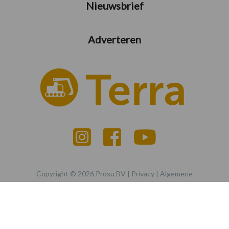
Nieuwsbrief
Adverteren
Copyright © 2026 Prosu BV |
Privacy
|
Algemene
voorwaarden
|
Disclaimer
|
Cookiebeleid