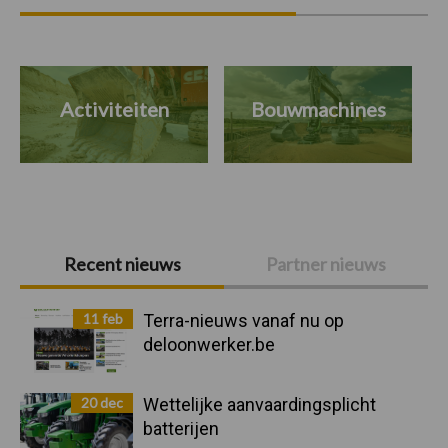
Activiteiten
Bouwmachines
Primaire
Recent nieuws
Partner nieuws
Sidebar
11 feb
Terra-nieuws vanaf nu op
deloonwerker.be
20 dec
Wettelijke aanvaardingsplicht
batterijen