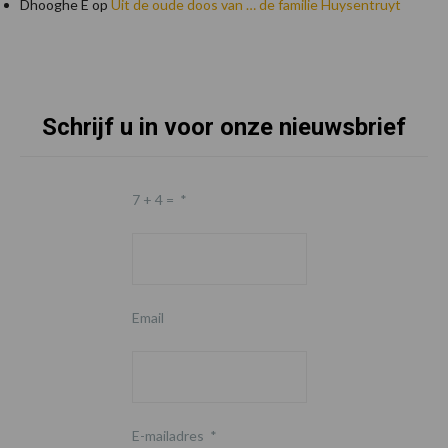
Dhooghe E
op
Uit de oude doos van … de familie Huysentruyt
Schrijf u in voor onze nieuwsbrief
Footer
7 + 4 =
*
Email
E-mailadres
*