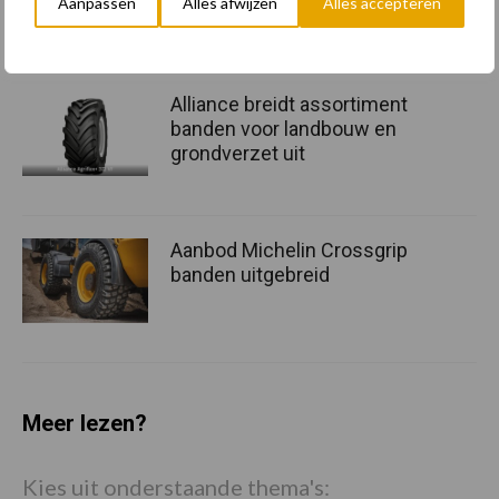
Aanpassen
Alles afwijzen
Alles accepteren
Landbouwbandenboek uit
Alliance breidt assortiment
banden voor landbouw en
grondverzet uit
Aanbod Michelin Crossgrip
banden uitgebreid
Meer lezen?
Kies uit onderstaande thema's: