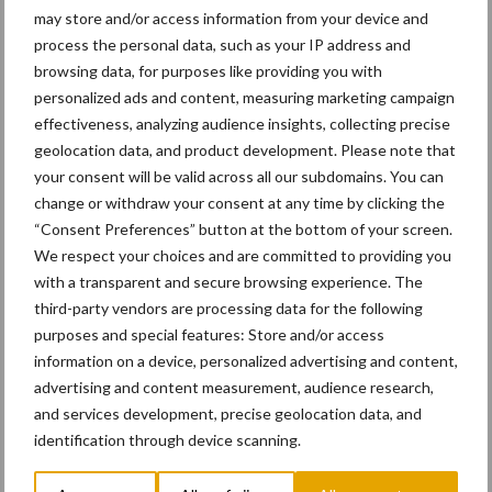
may store and/or access information from your device and
process the personal data, such as your IP address and
browsing data, for purposes like providing you with
personalized ads and content, measuring marketing campaign
effectiveness, analyzing audience insights, collecting precise
geolocation data, and product development. Please note that
your consent will be valid across all our subdomains. You can
change or withdraw your consent at any time by clicking the
“Consent Preferences” button at the bottom of your screen.
We respect your choices and are committed to providing you
with a transparent and secure browsing experience. The
third-party vendors are processing data for the following
Bron – Goodyear
purposes and special features: Store and/or access
Speciaal voor jou! Nieuws over
information on a device, personalized advertising and content,
tractorbanden
advertising and content measurement, audience research,
and services development, precise geolocation data, and
identification through device scanning.
Heuver Banden brengt
derde editie van