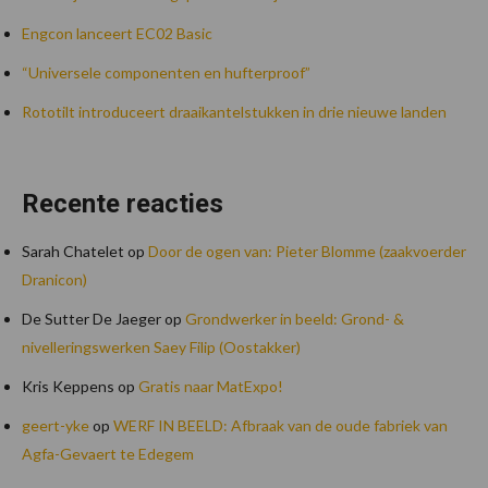
Engcon lanceert EC02 Basic
“Universele componenten en hufterproof”
Rototilt introduceert draaikantelstukken in drie nieuwe landen
Recente reacties
Sarah Chatelet
op
Door de ogen van: Pieter Blomme (zaakvoerder
Dranicon)
De Sutter De Jaeger
op
Grondwerker in beeld: Grond- &
nivelleringswerken Saey Filip (Oostakker)
Kris Keppens
op
Gratis naar MatExpo!
geert-yke
op
WERF IN BEELD: Afbraak van de oude fabriek van
Agfa-Gevaert te Edegem