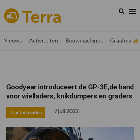
Spring
Door
Spring
Spring
naar
naar
naar
naar
Zoeken...
Zoek
terramag.be
Alles
de
de
de
de
hoofdnavigatie
hoofd
eerste
voettekst
over
inhoud
sidebar
grondverzet,
recyclage
Nieuws
Activiteiten
Bouwmachines
Graafmachi
en
werftransport
Goodyear introduceert de GP-3E,de band
voor wielladers, knikdumpers en graders
7 juli 2022
Tractorbanden