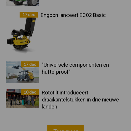
17 dec
Engcon lanceert EC02 Basic
17 dec
"Universele componenten en
hufterproof"
10 dec
Rototilt introduceert
draaikantelstukken in drie nieuwe
landen