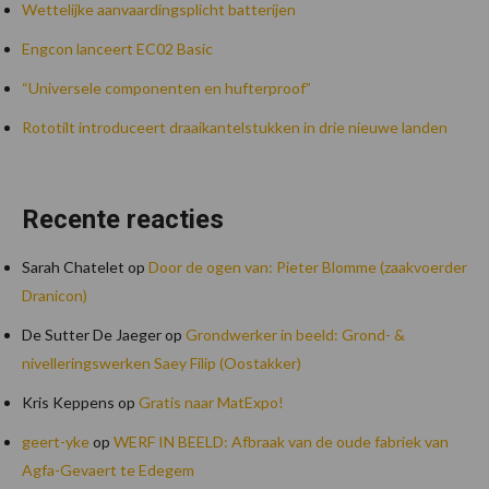
Wettelijke aanvaardingsplicht batterijen
Engcon lanceert EC02 Basic
“Universele componenten en hufterproof”
Rototilt introduceert draaikantelstukken in drie nieuwe landen
Recente reacties
Sarah Chatelet
op
Door de ogen van: Pieter Blomme (zaakvoerder
Dranicon)
De Sutter De Jaeger
op
Grondwerker in beeld: Grond- &
nivelleringswerken Saey Filip (Oostakker)
Kris Keppens
op
Gratis naar MatExpo!
geert-yke
op
WERF IN BEELD: Afbraak van de oude fabriek van
Agfa-Gevaert te Edegem