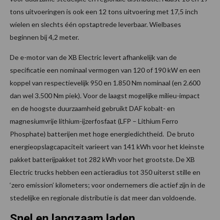
tons uitvoeringen is ook een 12 tons uitvoering met 17,5 inch
wielen en slechts één opstaptrede leverbaar. Wielbases
beginnen bij 4,2 meter.
De e-motor van de XB Electric levert afhankelijk van de
specificatie een nominaal vermogen van 120 of 190 kW en een
koppel van respectievelijk 950 en 1.850 Nm nominaal (en 2.600
dan wel 3.500 Nm piek). Voor de laagst mogelijke milieu-impact
en de hoogste duurzaamheid gebruikt DAF kobalt- en
magnesiumvrije lithium-ijzerfosfaat (LFP – Lithium Ferro
Phosphate) batterijen met hoge energiedichtheid. De bruto
energieopslagcapaciteit varieert van 141 kWh voor het kleinste
pakket batterijpakket tot 282 kWh voor het grootste. De XB
Electric trucks hebben een actieradius tot 350 uiterst stille en
‘zero emission’ kilometers; voor ondernemers die actief zijn in de
stedelijke en regionale distributie is dat meer dan voldoende.
Snel en langzaam laden