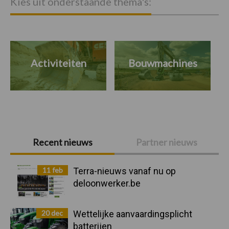
Kies uit onderstaande thema's:
Activiteiten
Bouwmachines
Primaire
Recent nieuws
Partner nieuws
Sidebar
11 feb
Terra-nieuws vanaf nu op
deloonwerker.be
20 dec
Wettelijke aanvaardingsplicht
batterijen