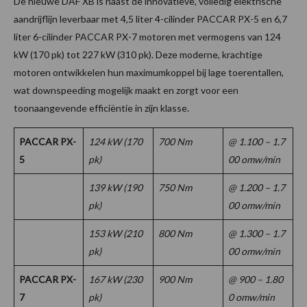
De nieuwe DAF XB is naast de innovatieve, volledig elektrische
aandrijflijn leverbaar met 4,5 liter 4-cilinder PACCAR PX-5 en 6,7
liter 6-cilinder PACCAR PX-7 motoren met vermogens van 124
kW (170 pk) tot 227 kW (310 pk). Deze moderne, krachtige
motoren ontwikkelen hun maximumkoppel bij lage toerentallen,
wat downspeeding mogelijk maakt en zorgt voor een
toonaangevende efficiëntie in zijn klasse.
PACCAR PX-
124 kW (170
700 Nm
@ 1.100 – 1.7
5
pk)
00 omw/min
139 kW (190
750 Nm
@ 1.200 – 1.7
pk)
00 omw/min
153 kW (210
800 Nm
@ 1.300 – 1.7
pk)
00 omw/min
PACCAR PX-
167 kW (230
900 Nm
@ 900 – 1.80
7
pk)
0 omw/min