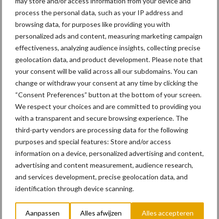
may store and/or access information from your device and
voor een onbelemmerd zicht op andere weggebruikers aan de
process the personal data, such as your IP address and
bijrijderszijde. Het ranke ontwerp van de nieuwe spiegels zorgt
browsing data, for purposes like providing you with
voor een perfecte combinatie van direct en indirect zicht.
personalized ads and content, measuring marketing campaign
effectiveness, analyzing audience insights, collecting precise
Nieuwe norm in chauffeurscomfort
geolocation data, and product development. Please note that
your consent will be valid across all our subdomains. You can
Met de XB bewijst DAF eens te meer zijn uitstekende reputatie
change or withdraw your consent at any time by clicking the
als fabrikant van trucks die ook de favoriet van de chauffeur zijn.
“Consent Preferences” button at the bottom of your screen.
De comfortabele dagcabine, verlengde dagcabine en slaapcabine
We respect your choices and are committed to providing you
hebben allemaal perfect geplaatste opstaptreden, wijd
with a transparent and secure browsing experience. The
openende deuren en een lage cabinepositie. Dat zorgt voor een
third-party vendors are processing data for the following
onovertroffen toegankelijkheid. De comfortabele stoelen zijn
purposes and special features: Store and/or access
voorzien van dezelfde zachte stoffen bekleding zoals die ook
information on a device, personalized advertising and content,
wordt toegepast in de DAF XD, XF, XG en XG⁺. Met die serie
advertising and content measurement, audience research,
and services development, precise geolocation data, and
deelt de Nieuwe Generatie XB ook het hoge niveau van de
identification through device scanning.
afwerking, inclusief het nieuwe stuur en het opvallende 12 inch
digitale display waarop alle voertuiginformatie in één oogopslag
Aanpassen
Alles afwijzen
Alles accepteren
zichtbaar is – en dat de chauffeur naar eigen wens kan