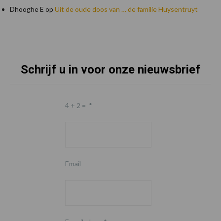
Dhooghe E
op
Uit de oude doos van … de familie Huysentruyt
Schrijf u in voor onze nieuwsbrief
Footer
4 + 2 =
*
Email