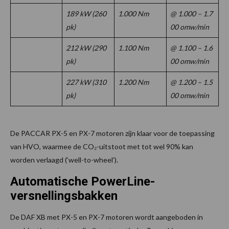
189 kW (260
1.000 Nm
@ 1.000 – 1.7
pk)
00 omw/min
212 kW (290
1.100 Nm
@ 1.100 – 1.6
pk)
00 omw/min
227 kW (310
1.200 Nm
@ 1.200 – 1.5
pk)
00 omw/min
De PACCAR PX-5 en PX-7 motoren zijn klaar voor de toepassing
van HVO, waarmee de CO₂-uitstoot met tot wel 90% kan
worden verlaagd (‘well-to-wheel’).
Automatische PowerLine-
versnellingsbakken
De DAF XB met PX-5 en PX-7 motoren wordt aangeboden in