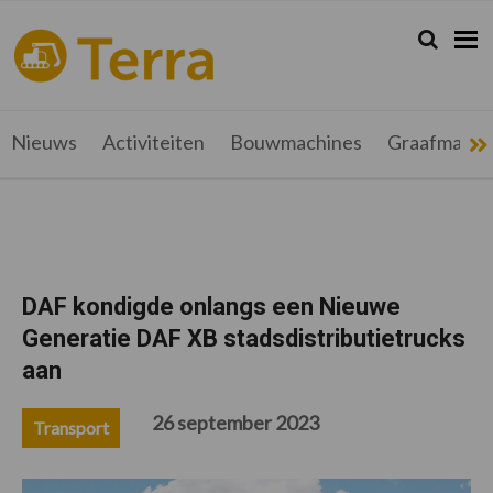
Spring
Door
Spring
Spring
naar
naar
naar
naar
Zoeken...
Zoek
terramag.be
Alles
de
de
de
de
hoofdnavigatie
hoofd
eerste
voettekst
over
inhoud
sidebar
grondverzet,
recyclage
Nieuws
Activiteiten
Bouwmachines
Graafmachi
en
werftransport
DAF kondigde onlangs een Nieuwe
Generatie DAF XB stadsdistributietrucks
aan
26 september 2023
Transport