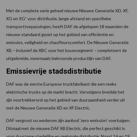
Met de complete serie geheel nieuwe Nieuwe Generatie XD, XF,
XG en XG⁺ voor distributie, lange afstand en specifieke
transporttoepassingen, heeft DAF de afgelopen 18 maanden de
nieuwe standaard gezet op het gebied van efficiëntie en
emissies, veiligheid en chauffeurscomfort. De Nieuwe Generatie
XB – inclusief de XBC voor het bouwsegment – completeert de
uitgebreide, meermaals bekroonde productlijn van DAF.
Emissievrije stadsdistributie
DAF was de eerste Europese truckfabrikant die een reeks
elektrische trucks op de markt bracht. Vervolgens breidde het
zijn voortrekkersrol op het gebied van duurzaamheid verder uit
met de Nieuwe Generatie XD en XF Electric.
DAF vergroot nu wederom zijn aanbod ‘zero emission’ voertuigen.
Ditmaal met de nieuwe DAF XB Electric, die perfect geschikt is
voor duurzame stedelijke en regionale distributie. Naast 16 en 19