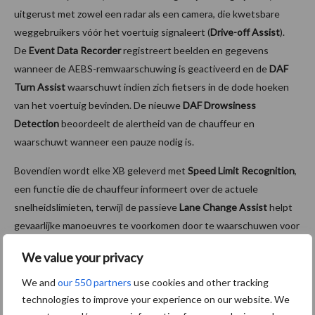
uitgerust met zowel een radar als een camera, die kwetsbare
weggebruikers vóór het voertuig signaleert (
Drive-off Assist
).
De
Event Data Recorder
registreert beelden en gegevens
wanneer de AEBS-remwaarschuwing is geactiveerd en de
DAF
Turn Assist
waarschuwt indien zich fietsers in de dode hoeken
van het voertuig bevinden. De nieuwe
DAF Drowsiness
Detection
beoordeelt de alertheid van de chauffeur en
waarschuwt wanneer een pauze nodig is.
Bovendien wordt elke XB geleverd met
Speed Limit Recognition
,
een functie die de chauffeur informeert over de actuele
snelheidslimieten, terwijl de passieve
Lane Change Assist
helpt
gevaarlijke manoeuvres te voorkomen door te waarschuwen voor
het mogelijk onbedoeld wisselen van rijstrook.
We value your privacy
Een uitstekend direct zicht wordt gerealiseerd door de lage
We and
our 550 partners
use cookies and other tracking
positionering van de cabine, de grote voorruit en zijruiten en de
technologies to improve your experience on our website. We
lage ruitlijnen. Als optie is een Kerb View Window beschikbaar