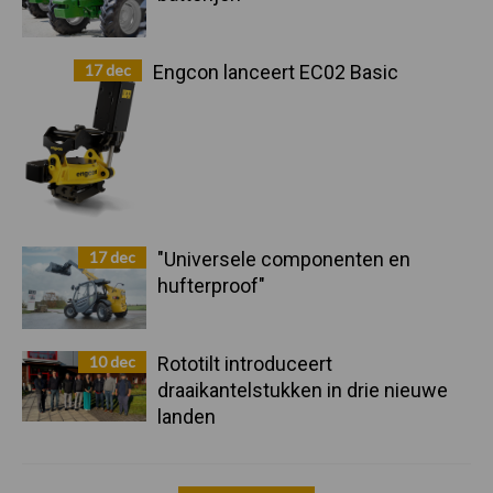
17 dec
Engcon lanceert EC02 Basic
17 dec
"Universele componenten en
hufterproof"
10 dec
Rototilt introduceert
draaikantelstukken in drie nieuwe
landen