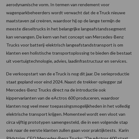
aerodynamische vorm. In termen van rendement voor
wagenparkbeheerders wordt verwacht dat de eTruck nieuwe
maatstaven zal creëren, waardoor hij op de lange termijn de
meeste dieseltrucks in het belangrijke langeafstandssegment
kan vervangen. De kern van het concept van Mercedes-Benz
Trucks voor batterij-elektrisch langeafstandstransport is om
klanten een holistische transportoplossing te bieden die bestaat
uit voertuigtechnologie, advies, laadinfrastructuur en services.
De verkoopstart van de eTruck is nog dit jaar. De serieproductie
staat gepland voor eind 2024. Naast de trekker-oplegger zal
Mercedes-Benz Trucks direct na de introductie ook
kippervarianten van de eActros 600 produceren, waardoor
klanten nog veel meer toepassingsmogelijkheden in het volledig
elektrische transport krijgen. Momenteel wordt een vloot van
circa vijftig prototypen samengesteld, die in een volgende stap
ook naar de eerste klanten zullen gaan voor praktijktests. Karin
Rådström, CEO Mercedes-Benz Trucks: “De eActros 600 staat