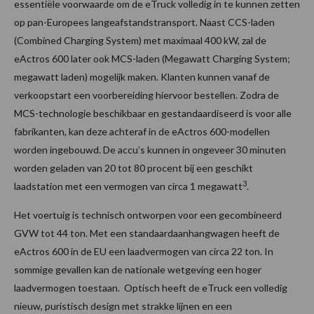
essentiële voorwaarde om de eTruck volledig in te kunnen zetten
op pan-Europees langeafstandstransport. Naast CCS-laden
(Combined Charging System) met maximaal 400 kW, zal de
eActros 600 later ook MCS-laden (Megawatt Charging System;
megawatt laden) mogelijk maken. Klanten kunnen vanaf de
verkoopstart een voorbereiding hiervoor bestellen. Zodra de
MCS-technologie beschikbaar en gestandaardiseerd is voor alle
fabrikanten, kan deze achteraf in de eActros 600-modellen
worden ingebouwd. De accu’s kunnen in ongeveer 30 minuten
worden geladen van 20 tot 80 procent bij een geschikt
3
laadstation met een vermogen van circa 1 megawatt
.
Het voertuig is technisch ontworpen voor een gecombineerd
GVW tot 44 ton. Met een standaardaanhangwagen heeft de
eActros 600 in de EU een laadvermogen van circa 22 ton. In
sommige gevallen kan de nationale wetgeving een hoger
laadvermogen toestaan. Optisch heeft de eTruck een volledig
nieuw, puristisch design met strakke lijnen en een