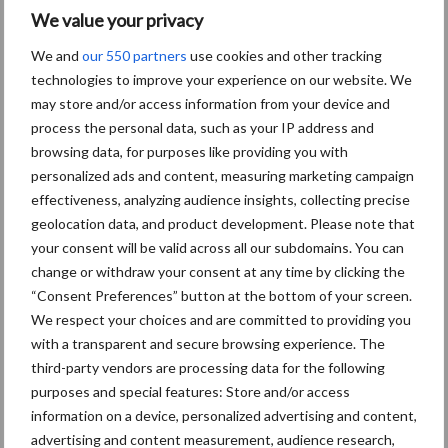
We value your privacy
Mercedes benz
We and
our 550 partners
use cookies and other tracking
Speciaal voor jou! Nieuws over
technologies to improve your experience on our website. We
transport
may store and/or access information from your device and
process the personal data, such as your IP address and
De nieuwe Volvo FH16:
browsing data, for purposes like providing you with
meer kracht – minder
personalized ads and content, measuring marketing campaign
brandstof
effectiveness, analyzing audience insights, collecting precise
geolocation data, and product development. Please note that
your consent will be valid across all our subdomains. You can
change or withdraw your consent at any time by clicking the
“Een daverend succes voor
“Consent Preferences” button at the bottom of your screen.
ons “Full Liner” evenement
We respect your choices and are committed to providing you
in Genk
with a transparent and secure browsing experience. The
third-party vendors are processing data for the following
purposes and special features: Store and/or access
Volvo lanceert
information on a device, personalized advertising and content,
vrachtwagens aangedreven
advertising and content measurement, audience research,
op waterstof