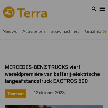
Spring
Door
Spring
Spring
naar
naar
naar
naar
Zoeken...
Zoek
terramag.be
Alles
de
de
de
de
hoofdnavigatie
hoofd
eerste
voettekst
over
inhoud
sidebar
grondverzet,
recyclage
Nieuws
Activiteiten
Bouwmachines
Graafmachi
en
werftransport
MERCEDES-BENZ TRUCKS viert
wereldpremière van batterij-elektrische
langeafstandstruck EACTROS 600
12 oktober 2023
Transport