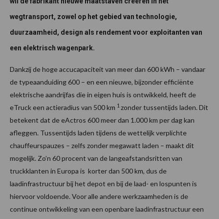
wil de fabrikant nieuwe maatstaven creëren in het
wegtransport, zowel op het gebied van technologie,
duurzaamheid, design als rendement voor exploitanten van
een elektrisch wagenpark.
Dankzij de hoge accucapaciteit van meer dan 600 kWh – vandaar
de typeaanduiding 600 – en een nieuwe, bijzonder efficiënte
elektrische aandrijfas die in eigen huis is ontwikkeld, heeft de
1
eTruck een actieradius van 500 km
zonder tussentijds laden. Dit
betekent dat de eActros 600 meer dan 1.000 km per dag kan
afleggen. Tussentijds laden tijdens de wettelijk verplichte
chauffeurspauzes – zelfs zonder megawatt laden – maakt dit
mogelijk. Zo’n 60 procent van de langeafstandsritten van
truckklanten in Europa is korter dan 500 km, dus de
laadinfrastructuur bij het depot en bij de laad- en lospunten is
hiervoor voldoende. Voor alle andere werkzaamheden is de
continue ontwikkeling van een openbare laadinfrastructuur een