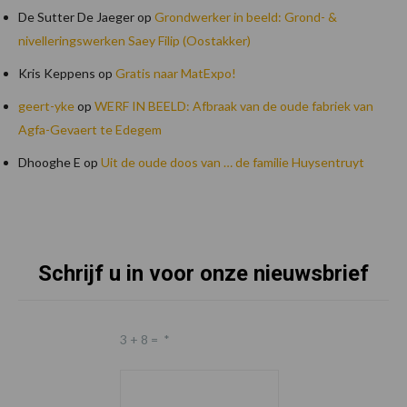
De Sutter De Jaeger
op
Grondwerker in beeld: Grond- &
nivelleringswerken Saey Filip (Oostakker)
Kris Keppens
op
Gratis naar MatExpo!
geert-yke
op
WERF IN BEELD: Afbraak van de oude fabriek van
Agfa-Gevaert te Edegem
Dhooghe E
op
Uit de oude doos van … de familie Huysentruyt
Schrijf u in voor onze nieuwsbrief
Footer
3 + 8 =
*