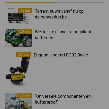
Sidebar
11 feb
Terra-nieuws vanaf nu op
deloonwerker.be
20 dec
Wettelijke aanvaardingsplicht
batterijen
17 dec
Engcon lanceert EC02 Basic
17 dec
"Universele componenten en
hufterproof"