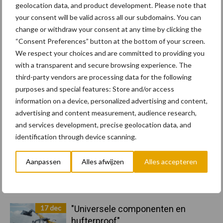
Primaire
geolocation data, and product development. Please note that
Recent nieuws
Partner nieuws
your consent will be valid across all our subdomains. You can
Sidebar
change or withdraw your consent at any time by clicking the
11 feb
Terra-nieuws vanaf nu op
“Consent Preferences” button at the bottom of your screen.
deloonwerker.be
We respect your choices and are committed to providing you
with a transparent and secure browsing experience. The
20 dec
Wettelijke aanvaardingsplicht
third-party vendors are processing data for the following
batterijen
purposes and special features: Store and/or access
information on a device, personalized advertising and content,
advertising and content measurement, audience research,
17 dec
Engcon lanceert EC02 Basic
and services development, precise geolocation data, and
identification through device scanning.
Aanpassen
Alles afwijzen
Alles accepteren
17 dec
"Universele componenten en
hufterproof"