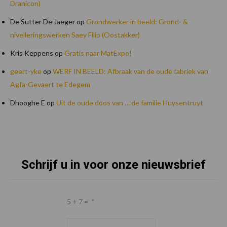
Dranicon)
De Sutter De Jaeger
op
Grondwerker in beeld: Grond- &
nivelleringswerken Saey Filip (Oostakker)
Kris Keppens
op
Gratis naar MatExpo!
geert-yke
op
WERF IN BEELD: Afbraak van de oude fabriek van
Agfa-Gevaert te Edegem
Dhooghe E
op
Uit de oude doos van … de familie Huysentruyt
Schrijf u in voor onze nieuwsbrief
Footer
5 + 7 =
*