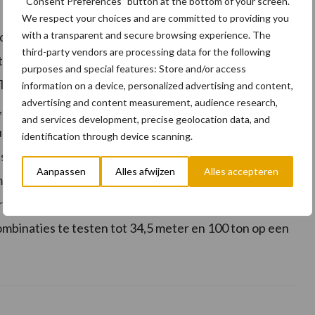
“Consent Preferences” button at the bottom of your screen.
We respect your choices and are committed to providing you
at de lengte en/of het totaalgewicht van het
with a transparent and secure browsing experience. The
third-party vendors are processing data for the following
ere lading per voertuig kan worden vervoerd. HCT
purposes and special features: Store and/or access
ijnen. Het idee is dat HCT zal bijdragen aan lagere
information on a device, personalized advertising and content,
advertising and content measurement, audience research,
 verhoogde verkeersveiligheid, verminderde slijtage
and services development, precise geolocation data, and
ropa zijn er verschillende lopende en geplande HCT-
identification through device scanning.
 is toegestaan om te rijden met een totaalgewicht van
Aanpassen
Alles afwijzen
Alles accepteren
eter op de meeste wegen. Een ander voorbeeld is
e rijden (op het BK4-wegennetwerk) en met
binaties te testen tot 34,5 meter en 100 ton op een