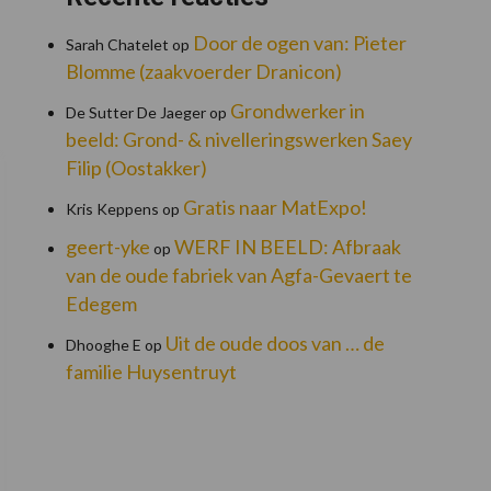
Door de ogen van: Pieter
Sarah Chatelet
op
Blomme (zaakvoerder Dranicon)
Grondwerker in
De Sutter De Jaeger
op
beeld: Grond- & nivelleringswerken Saey
Filip (Oostakker)
Gratis naar MatExpo!
Kris Keppens
op
geert-yke
WERF IN BEELD: Afbraak
op
van de oude fabriek van Agfa-Gevaert te
Edegem
Uit de oude doos van … de
Dhooghe E
op
familie Huysentruyt