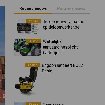
Recent nieuws
Partner nieuws
Primaire
Sidebar
11 feb
Terra-nieuws vanaf nu
op deloonwerker.be
20 dec
Wettelijke
aanvaardingsplicht
batterijen
17 dec
Engcon lanceert EC02
Basic
17 dec