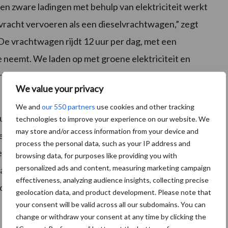
e en zware ladingen met behulp van elektriciteit werkt
 vracht vervoeren als een dieselvrachtwagen,” zegt
e vrachtwagen rijdt 12 uur per dag, met een
neemt. We laden op met groene elektriciteit en
trisch rijden betekent ook een betere werkomgeving
We value your privacy
We and
our 550 partners
use cookies and other tracking
uctie van volledig elektrische vrachtwagens, heeft het
technologies to improve your experience on our website. We
may store and/or access information from your device and
erkocht in 40 landen over de hele wereld. Volvo biedt
process the personal data, such as your IP address and
 in de industrie met zes elektrische modellen in
browsing data, for purposes like providing you with
personalized ads and content, measuring marketing campaign
la aan transportbehoeften in en tussen steden.
effectiveness, analyzing audience insights, collecting precise
d dat de helft van alle verkochte vrachtwagens
geolocation data, and product development. Please note that
your consent will be valid across all our subdomains. You can
change or withdraw your consent at any time by clicking the