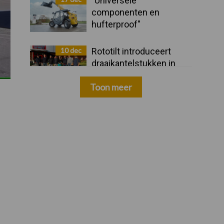
"Universele
componenten en
hufterproof"
10 dec
Rototilt introduceert
draaikantelstukken in
drie nieuwe landen
Toon meer
Zoeken...