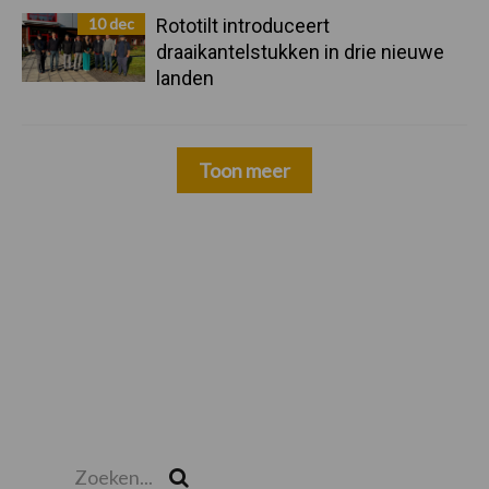
10 dec
Rototilt introduceert
draaikantelstukken in drie nieuwe
landen
Toon meer
Zoeken...
Zoek