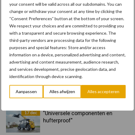
your consent will be valid across all our subdomains. You can
11 feb
Terra-nieuws vanaf nu op
change or withdraw your consent at any time by clicking the
deloonwerker.be
“Consent Preferences” button at the bottom of your screen.
We respect your choices and are committed to providing you
with a transparent and secure browsing experience. The
20 dec
Wettelijke aanvaardingsplicht
third-party vendors are processing data for the following
batterijen
purposes and special features: Store and/or access
information on a device, personalized advertising and content,
17 dec
Engcon lanceert EC02 Basic
advertising and content measurement, audience research,
and services development, precise geolocation data, and
identification through device scanning.
Aanpassen
Alles afwijzen
Alles accepteren
17 dec
"Universele componenten en
hufterproof"