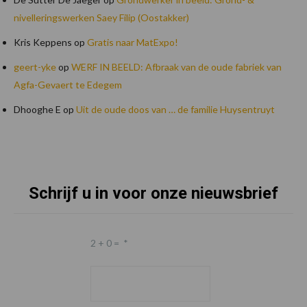
nivelleringswerken Saey Filip (Oostakker)
Kris Keppens
op
Gratis naar MatExpo!
geert-yke
op
WERF IN BEELD: Afbraak van de oude fabriek van
Agfa-Gevaert te Edegem
Dhooghe E
op
Uit de oude doos van … de familie Huysentruyt
Schrijf u in voor onze nieuwsbrief
Footer
2 + 0 =
*