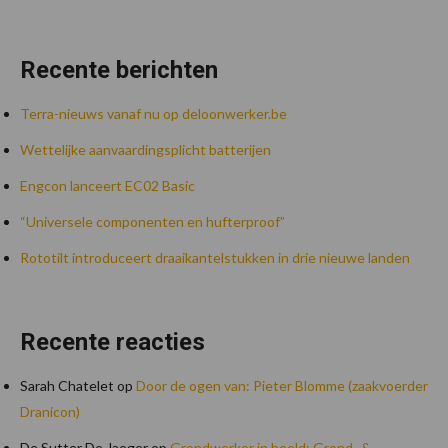
Recente berichten
Terra-nieuws vanaf nu op deloonwerker.be
Wettelijke aanvaardingsplicht batterijen
Engcon lanceert EC02 Basic
“Universele componenten en hufterproof”
Rototilt introduceert draaikantelstukken in drie nieuwe landen
Recente reacties
Sarah Chatelet
op
Door de ogen van: Pieter Blomme (zaakvoerder
Dranicon)
De Sutter De Jaeger
op
Grondwerker in beeld: Grond- &