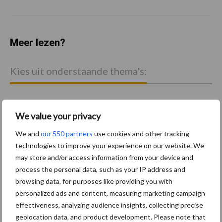
Meer lezen?
Kies uit onderstaande thema's:
We value your privacy
Activiteiten
Bouwmachines
We and
our 550 partners
use cookies and other tracking
technologies to improve your experience on our website. We
may store and/or access information from your device and
process the personal data, such as your IP address and
browsing data, for purposes like providing you with
personalized ads and content, measuring marketing campaign
Primaire
effectiveness, analyzing audience insights, collecting precise
Recent nieuws
Partner nieuws
geolocation data, and product development. Please note that
Sidebar