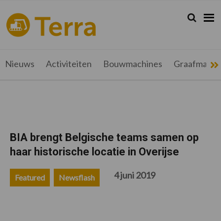
Spring
Door
Spring
Spring
naar
naar
naar
naar
Zoeken...
Zoek
terramag.be
Alles
de
de
de
de
hoofdnavigatie
hoofd
eerste
voettekst
over
inhoud
sidebar
grondverzet,
recyclage
Nieuws
Activiteiten
Bouwmachines
Graafmachi
en
werftransport
BIA brengt Belgische teams samen op
haar historische locatie in Overijse
4 juni 2019
Featured
Newsflash