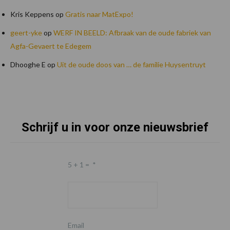
Kris Keppens
op
Gratis naar MatExpo!
geert-yke
op
WERF IN BEELD: Afbraak van de oude fabriek van
Agfa-Gevaert te Edegem
Dhooghe E
op
Uit de oude doos van … de familie Huysentruyt
Schrijf u in voor onze nieuwsbrief
Footer
5 + 1 =
*
Email