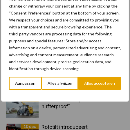
deloonwerker.be
change or withdraw your consent at any time by clicking the
“Consent Preferences” button at the bottom of your screen.
We respect your choices and are committed to providing you
20 dec
Wettelijke aanvaardingsplicht
with a transparent and secure browsing experience. The
batterijen
third-party vendors are processing data for the following
purposes and special features: Store and/or access
information on a device, personalized advertising and content,
17 dec
Engcon lanceert EC02 Basic
advertising and content measurement, audience research,
and services development, precise geolocation data, and
identification through device scanning.
Aanpassen
Alles afwijzen
Alles accepteren
17 dec
"Universele componenten en
hufterproof"
10 dec
Rototilt introduceert