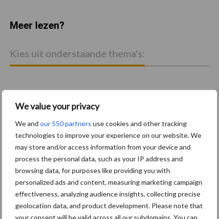
Meer lezen?
Kies uit onderstaande thema's:
We value your privacy
Activiteiten
Bouwmachines
We and
our 550 partners
use cookies and other tracking
technologies to improve your experience on our website. We
may store and/or access information from your device and
process the personal data, such as your IP address and
browsing data, for purposes like providing you with
Primaire
personalized ads and content, measuring marketing campaign
Recent nieuws
Partner nieuws
effectiveness, analyzing audience insights, collecting precise
Sidebar
geolocation data, and product development. Please note that
11 feb
Terra-nieuws vanaf nu op
your consent will be valid across all our subdomains. You can