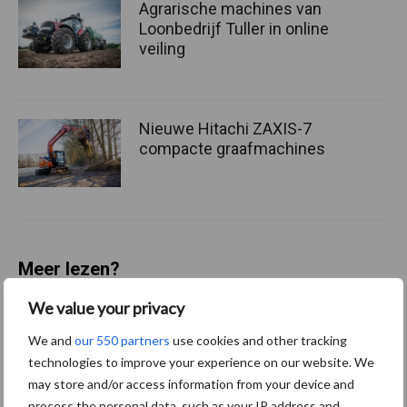
Agrarische machines van
Loonbedrijf Tuller in online
veiling
Nieuwe Hitachi ZAXIS-7
compacte graafmachines
Meer lezen?
We value your privacy
Kies uit onderstaande thema's:
We and
our 550 partners
use cookies and other tracking
technologies to improve your experience on our website. We
may store and/or access information from your device and
process the personal data, such as your IP address and