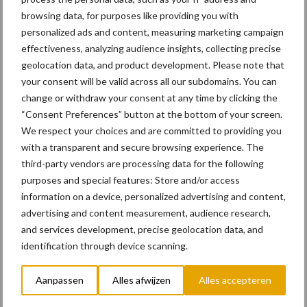
Activiteiten
Bouwmachines
browsing data, for purposes like providing you with
personalized ads and content, measuring marketing campaign
effectiveness, analyzing audience insights, collecting precise
geolocation data, and product development. Please note that
your consent will be valid across all our subdomains. You can
change or withdraw your consent at any time by clicking the
Primaire
“Consent Preferences” button at the bottom of your screen.
Recent nieuws
Partner nieuws
We respect your choices and are committed to providing you
Sidebar
with a transparent and secure browsing experience. The
11 feb
Terra-nieuws vanaf nu op
third-party vendors are processing data for the following
deloonwerker.be
purposes and special features: Store and/or access
information on a device, personalized advertising and content,
advertising and content measurement, audience research,
20 dec
Wettelijke aanvaardingsplicht
and services development, precise geolocation data, and
batterijen
identification through device scanning.
Aanpassen
Alles afwijzen
Alles accepteren
17 dec
Engcon lanceert EC02 Basic