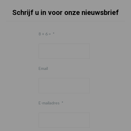
Schrijf u in voor onze nieuwsbrief
Footer
8 + 6 =
*
Email
E-mailadres
*