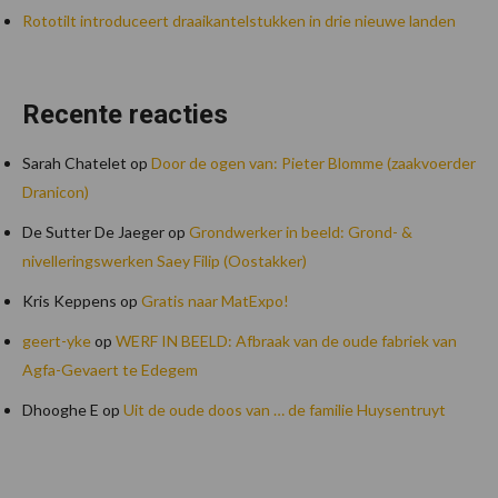
Rototilt introduceert draaikantelstukken in drie nieuwe landen
Recente reacties
Sarah Chatelet
op
Door de ogen van: Pieter Blomme (zaakvoerder
Dranicon)
De Sutter De Jaeger
op
Grondwerker in beeld: Grond- &
nivelleringswerken Saey Filip (Oostakker)
Kris Keppens
op
Gratis naar MatExpo!
geert-yke
op
WERF IN BEELD: Afbraak van de oude fabriek van
Agfa-Gevaert te Edegem
Dhooghe E
op
Uit de oude doos van … de familie Huysentruyt