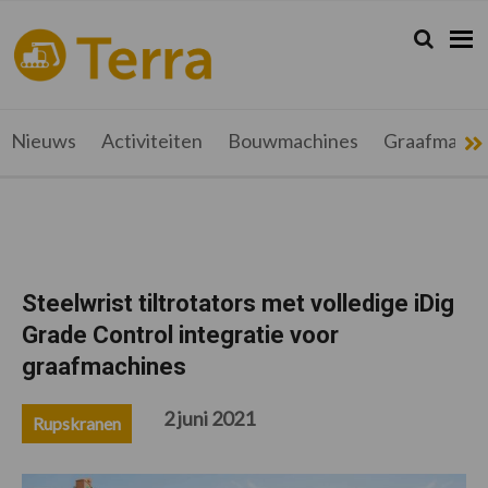
Spring
Door
Spring
Spring
naar
naar
naar
naar
Zoeken...
Zoek
terramag.be
Alles
de
de
de
de
hoofdnavigatie
hoofd
eerste
voettekst
over
inhoud
sidebar
grondverzet,
recyclage
Nieuws
Activiteiten
Bouwmachines
Graafmachi
en
werftransport
Steelwrist tiltrotators met volledige iDig
Grade Control integratie voor
graafmachines
2 juni 2021
Rupskranen