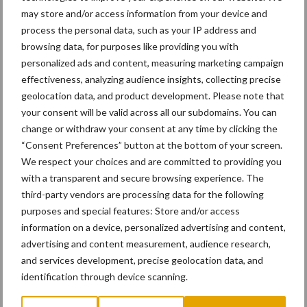
may store and/or access information from your device and
process the personal data, such as your IP address and
17 dec
Engcon lanceert EC02 Basic
browsing data, for purposes like providing you with
personalized ads and content, measuring marketing campaign
effectiveness, analyzing audience insights, collecting precise
geolocation data, and product development. Please note that
your consent will be valid across all our subdomains. You can
change or withdraw your consent at any time by clicking the
“Consent Preferences” button at the bottom of your screen.
17 dec
"Universele componenten en
We respect your choices and are committed to providing you
hufterproof"
with a transparent and secure browsing experience. The
third-party vendors are processing data for the following
purposes and special features: Store and/or access
10 dec
Rototilt introduceert
information on a device, personalized advertising and content,
draaikantelstukken in drie nieuwe
advertising and content measurement, audience research,
landen
and services development, precise geolocation data, and
identification through device scanning.