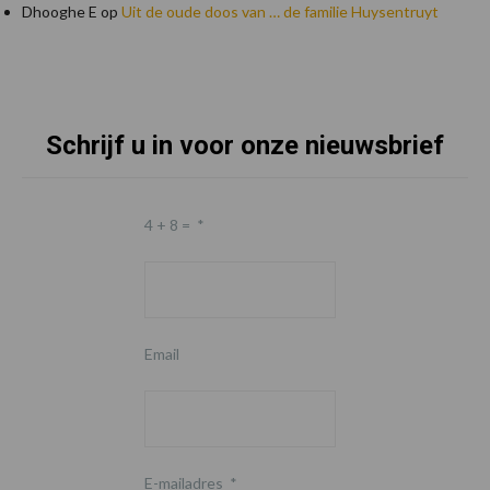
Dhooghe E
op
Uit de oude doos van … de familie Huysentruyt
Schrijf u in voor onze nieuwsbrief
Footer
4 + 8 =
*
Email
E-mailadres
*