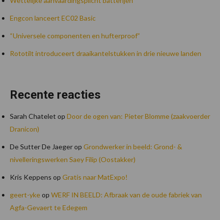
Wettelijke aanvaardingsplicht batterijen
Engcon lanceert EC02 Basic
“Universele componenten en hufterproof”
Rototilt introduceert draaikantelstukken in drie nieuwe landen
Recente reacties
Sarah Chatelet
op
Door de ogen van: Pieter Blomme (zaakvoerder
Dranicon)
De Sutter De Jaeger
op
Grondwerker in beeld: Grond- &
nivelleringswerken Saey Filip (Oostakker)
Kris Keppens
op
Gratis naar MatExpo!
geert-yke
op
WERF IN BEELD: Afbraak van de oude fabriek van
Agfa-Gevaert te Edegem